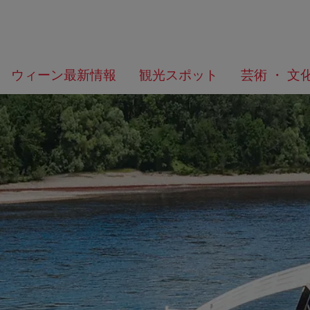
メ
こ
何
ウィーン最新情報
観光スポット
芸術 ・ 文
ニ
の
を
ュ
ペ
お
ー
ー
探
へ
ジ
し
の
で
ト
す
ッ
か？
プ
へ