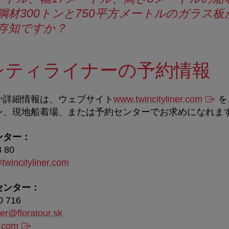
鋼材300トンと750平方メートルのガラス
存知ですか？
シティライナーの予約情報
か詳細情報は、ウェブサイト
www.twincityliner.com
を
ン、現地船着場、または予約センターでお求めになれま
ンター：
8 80
wincityliner.com
センター：
0 716
ner@floratour.sk
r.com