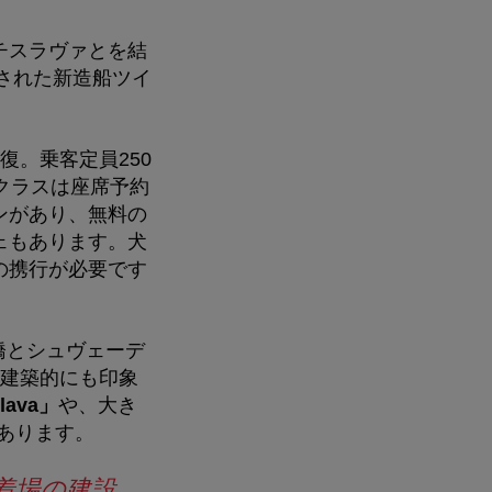
チスラヴァとを結
発された新造船ツイ
復。乗客定員250
クラスは座席予約
ンがあり、無料の
ェもあります。犬
の携行が必要です
橋とシュヴェーデ
建築的にも印象
slava
」
や、大き
あります。
船着場の建設