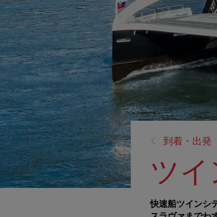
戻
到着・出発
る:
ツイ
快速船ツインシティ
スラヴァまでわず