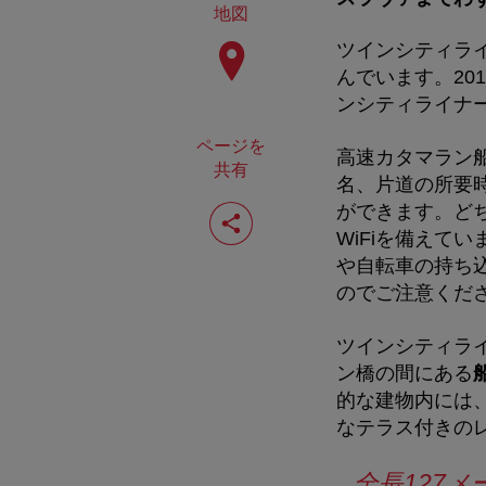
地図
ツインシティラ
んでいます。20
ンシティライナ
ページを
高速カタマラン船
共有
名、片道の所要
ペ
ができます。ど
ー
WiFiを備えて
ジ
を
や自転車の持ち
共
のでご注意くだ
有
す
る
ツインシティラ
ン橋の間にある
的な建物内には
なテラス付きの
全長127