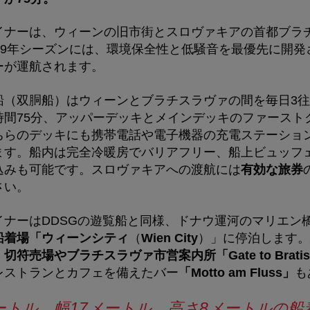
イナーは、ウィーンの旧市街とスロヴァキアの首都ブラ
19年シーズンには、環境保全性と低騒音を最優先に開
ーが運航されます。
（双胴船）はウィーンとブラチスラヴァの間を毎日3往
時間75分、アッパーデッキとメインデッキのファースト
ちらのデッキにも携帯電話や電子機器の充電ステーショ
います。船内は完全冷暖房でバリアフリー、船上ビュッフ
込みも可能です。スロヴァキアへの渡航には
有効な旅券
さい。
イナーはDDSGの遊覧船と同様、ドナウ運河のマリエン
船着場「ウィーンシティ
（
Wien City
）」に停泊します。
、
切符売場やブラチスラヴァ市営案内所「
Gate to Brati
レストランとカフェを備えたバー
「
Motto am Fluss
」
も
メートル、幅17メートル、高さ8メートルの