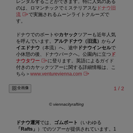
レンタルすることができます。
特に人気のある
のは、ロマンチックでミステリアスな
ドナウ旧
流
で実施されるムーンライトクルーズで
す。
ドナウでのボートや
カヤック
ツアーも近年人気
を呼んでいます。
アルテドナウ（旧流）
から
ノ
イエドナウ
（本流）へ、途中
ドナウインセル
で
小休憩の後、ドナウパークへ。公園内に立つ
ド
ナウタワー
に登ります。英語によるガイド
付きのカヤックツアーに関する詳細情報は、こ
ちら＞
www.venturevienna.com
/
全画像
1
/
2
© viennacityrafting
ドナウ運河
では、
ゴムボート
（いわゆる
「
Rafts
」
）でのツアーが提供されています。
1