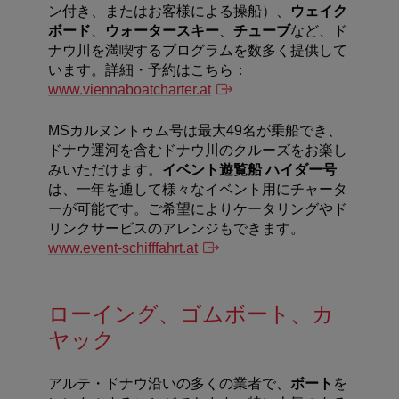
ン付き、またはお客様による操船）、
ウェイク
ボード
、
ウォータースキー
、
チューブ
など、ド
ナウ川を満喫するプログラムを数多く提供して
います。詳細・予約はこちら：
www.viennaboatcharter.at
MSカルヌントゥム号は最大49名が乗船でき、
ドナウ運河を含むドナウ川のクルーズをお楽し
みいただけます。
イベント遊覧船 ハイダー号
は、一年を通して様々なイベント用にチャータ
ーが可能です。ご希望によりケータリングやド
リンクサービスのアレンジもできます。
www.event-schifffahrt.at
ローイング、ゴムボート、カ
ヤック
アルテ・ドナウ沿いの多くの業者で、
ボート
を