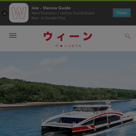
ivie - Vienna Guide
View
WienTourismus / Vienna Tourist Board
free - In Google Play
メ
検
ニ
索
ュ
メ
こ
す
ー
る
ニ
の
の
ュ
ペ
表
ー
ー
示・
非
へ
ジ
表
の
示
ト
ッ
プ
へ