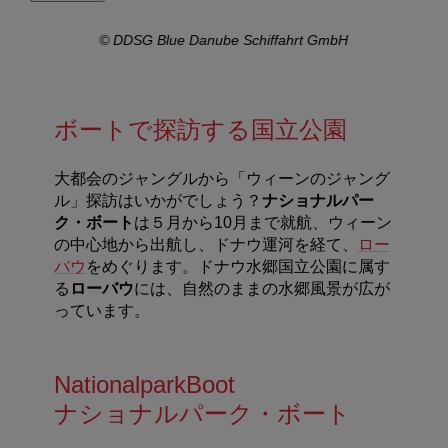
der
© DDSG Blue Danube Schiffahrt GmbH
ボートで探訪する国立公園
大都会のジャングルから「ウィーンのジャング
ル」探訪はいかがでしょう？
ナショナルパー
ク・ボート
は５月から10月まで就航、ウィーン
の中心地から出航し、ドナウ運河を経て、
ロー
バウ
をめぐります。ドナウ水郷国立公園に属す
る
ローバウ
には、自然のままの水郷風景が広が
っています。
NationalparkBoot
ナショナルパーク・ボート