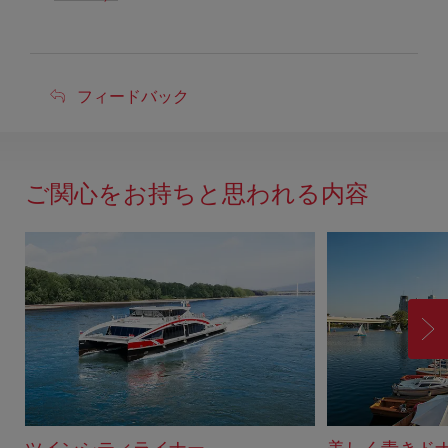
フ
フィードバック
ィ
ー
ド
ご関心をお持ちと思われる内容
バ
ッ
ク
進
む