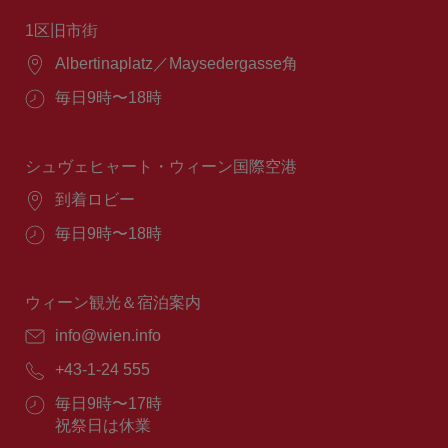
1区旧市街
場
Albertinaplatz／Maysedergasse角
所：
営
毎日9時〜18時
業
時
間：
シュヴェヒャート・ウィーン国際空港
場
到着ロビー
所：
営
毎日9時〜18時
業
時
間：
ウィーン観光＆宿泊案内
E
info@wien.info
メ
電
+43-1-24 555
ー
話
ル：
営
毎日9時〜17時
番
業
祝祭日は休業
号：
時