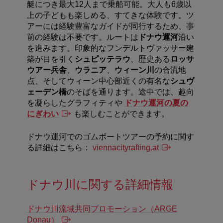
艇につき最大
12
人まで乗船可能。大人も
6
歳以
上の子どもも楽しめる、すてきな体験です。ツ
アーには経験豊富なガイドが同行するため、事
前の経験は不要です。ルートは
ドナウ運河
沿い
を進みます。印象的なフンデルトヴァッサー建
築が目を引く
シュピッテラウ
、歴史ある
ロッサ
ウアー兵舎
、
ウラニア
、
ウィーン川
の合流地
点、そしてウィーン中心部近くの有名な
シュヴ
ェーデン橋
のそばを通ります。途中では、趣向
を凝らしたグラフィティや
ドナウ運河の夏の
にぎわい
も楽しむことができます。
ドナウ運河でのゴムボートツアーの予約に関す
る詳細はこちら：
viennacityrafting.at
ドナウ川に関する詳細情報
ドナウ川流域共同プロモーション（ARGE
Donau）