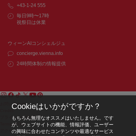
メ
電
+43-1-24 555
ー
話
ル：
営
毎日9時〜17時
番
業
祝祭日は休業
号：
時
間：
ウィーンAIコンシェルジュ
concierge.vienna.info
24時間体制の情報提供
お問い合わせ
Cookieはいかがですか？
Credits
もちろん無理なオススメはいたしません。です
プライバシーポリシー
が、ウェブサイトの機能、情報評価、ユーザー
Terms of Use
の興味に合わせたコンテンツや最適なサービス
アクセシビリティ