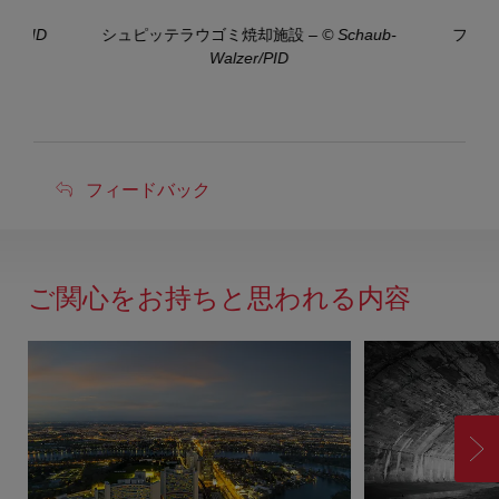
er/PID
シュピッテラウゴミ焼却施設
–
© Schaub-
フロイ
Walzer/PID
フ
フィードバック
ィ
ー
ド
ご関心をお持ちと思われる内容
バ
ッ
ク
進
む