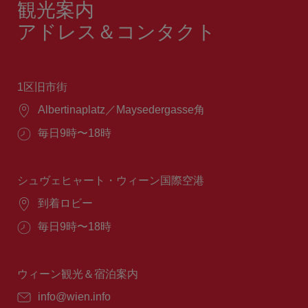
観光案内
アドレス＆コンタクト
1区旧市街
場
Albertinaplatz／Maysedergasse角
所：
営
毎日9時〜18時
業
時
間：
シュヴェヒャート・ウィーン国際空港
場
到着ロビー
所：
営
毎日9時〜18時
業
時
間：
ウィーン観光＆宿泊案内
E
info@wien.info