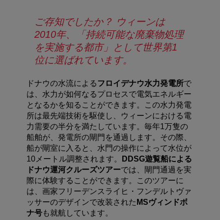
ご存知でしたか？ ウィーンは
2010年、「持続可能な廃棄物処理
を実施する都市」として世界第1
位に選ばれています。
ドナウの水流による
フロイデナウ水力発電所
で
は、水力が如何なるプロセスで電気エネルギー
となるかを知ることができます。この水力発電
所は最先端技術を駆使し、ウィーンにおける電
力需要の半分を満たしています。毎年1万隻の
船舶が、発電所の閘門を通過します。その際、
船が閘室に入ると、水門の操作によって水位が
10メートル調整されます。
DDSG
遊覧船による
ドナウ運河クルーズツアー
では、閘門通過を実
際に体験することができます。このツアーに
は、画家フリーデンスライヒ・フンデルトヴァ
ッサーのデザインで改装された
MS
ヴィンドボ
ナ号
も就航しています。