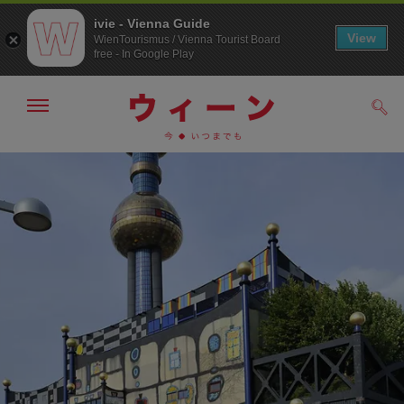
ivie - Vienna Guide
View
WienTourismus / Vienna Tourist Board
free - In Google Play
メ
検
ニ
索
ュ
メ
こ
す
ー
る
ニ
の
の
ュ
ペ
表
ー
ー
示・
非
へ
ジ
表
の
示
ト
ッ
プ
へ