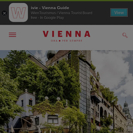
ivie - Vienna Guide
View
WienTourismus / Vienna Tourist Board
free - In Google Play
Mostra/nascondi
Cerc
navigazione
Alla
Al
navigazione
contenuto