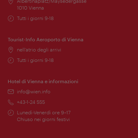
Posizione:
Albertinaplatz/Maysedergasse
1010 Vienna
Orari
Tutti i giorni 9-18
di
apertura:
Tourist-Info Aeroporto di Vienna
Posizione:
nell’atrio degli arrivi
Orari
Tutti i giorni 9-18
di
apertura:
Hotel di Vienna e informazioni
Email:
info@wien.info
Telefono:
+43-1-24 555
Orari
Lunedì-Venerdì ore 9–17
di
Chiuso nei giorni festivi
apertura: