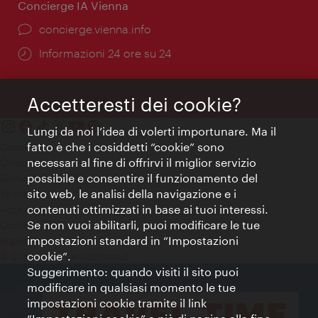
Concierge IA Vienna
Ort:
concierge.vienna.info
Öffnungszeiten:
Informazioni 24 ore su 24
Accetteresti dei cookie?
Lungi da noi l’idea di volerti importunare. Ma il
fatto è che i cosiddetti “cookie” sono
Contatti
necessari al fine di offrirvi il miglior servizio
Colophon
possibile e consentire il funzionamento del
Dichiarazione sulla protezione dei dati
sito web, le analisi della navigazione e i
Terms of Use
contenuti ottimizzati in base ai tuoi interessi.
Accessibilità
Se non vuoi abilitarli, puoi modificare le tue
Contatto stampa
impostazioni standard in “Impostazioni
Impostazioni cookie
cookie”.
© Copyright WienTourismus
Suggerimento: quando visiti il sito puoi
modificare in qualsiasi momento le tue
impostazioni cookie tramite il link