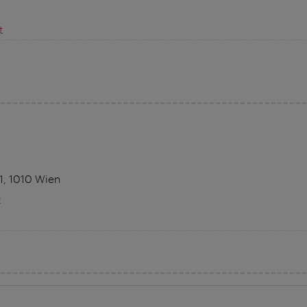
t
1, 1010 Wien
t