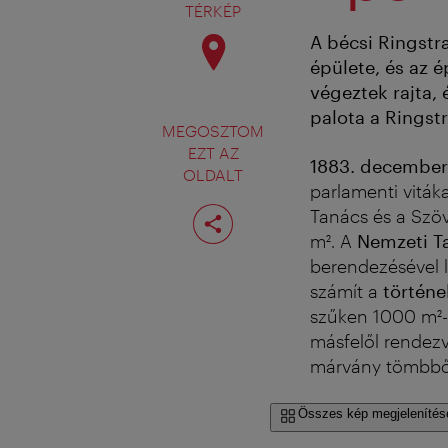
TÉRKÉP
A bécsi Ringstr
épülete, és az 
végeztek rajta,
palota a Ringst
MEGOSZTOM
EZT AZ
1883. december 
OLDALT
parlamenti viták
Oldal
Tanács és a Szö
megosztása
m². A
Nemzeti Ta
berendezésével l
számít a
történe
szűken 1000 m²
másfelől rendezv
márvány tömbből 
Összes kép megjelenítés