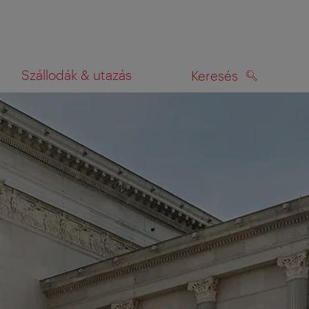
Szállodák & utazás
Keresés
KERESÉS
rképen