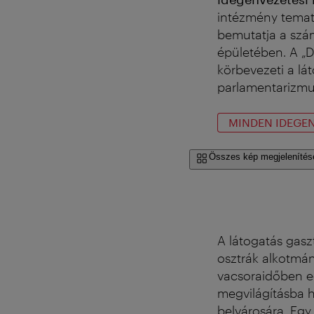
intézmény temati
bemutatja a sz
épületében. A „
körbevezeti a lá
parlamentarizmus
MINDEN IDEGEN
Összes kép megjelenítés
A látogatás gasz
osztrák alkotmán
vacsoraidőben eg
megvilágításba he
belvárosára. Egy 