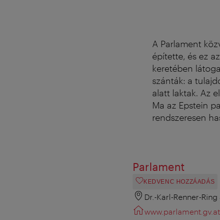
A Parlament köz
építette, és ez 
keretében látoga
szánták: a tulaj
alatt laktak. Az 
Ma az Epstein pa
rendszeresen ha
Parlament
KEDVENC HOZZÁADÁS
Dr.-Karl-Renner-Ring
www.parlament.gv.at