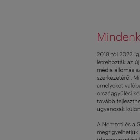
Mindenk
2018-tól 2022-ig 
létrehozták az ú
média állomás sz
szerkezetéről. M
amelyeket valóba
országgyűlési ké
tovább fejleszth
ugyancsak különl
A Nemzeti és a S
megfigyelhetjük 
idegenvezetési 