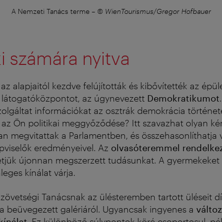
A Nemzeti Tanács terme
–
© WienTourismus/Gregor Hofbauer
i számára nyitva
az alapjaitól kezdve felújították és kibővítették az épü
j látogatóközpontot, az úgynevezett
Demokratikumot
olgáltat információkat az osztrák demokrácia történet
i az Ön politikai meggyőződése? Itt szavazhat olyan ké
n megvitattak a Parlamentben, és összehasonlíthatja v
pviselők eredményeivel. Az
olvasóteremmel rendelke
etjük újonnan megszerzett tudásunkat. A gyermekeket é
eges kínálat várja.
zövetségi Tanácsnak az ülésteremben tartott üléseit 
a beüvegezett galériáról. Ugyancsak ingyenes a
válto
kínálat
. Ez különböző súlypontok köré csoportosul, péld