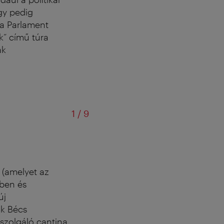
gy pedig
i a Parlament
k” című túra
ák
/
1
/
9
D
 (amelyet az
őben és
új
lik Bécs
iszolgáló cantina