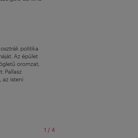
osztrák politika
áját. Az épület
ögletű oromzat,
: Pallasz
 az isteni
/
1
/
4