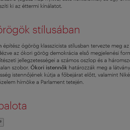
ti ki az éttermi kínálatot.
örögök stílusában
n
építész ógörög klasszicista stílusban tervezte meg az 
idézve az ókori görög demokrácia első megjelenési form
észeti jellegzetességei a számos oszlop és a háromsz
talan szobor.
Ókori istennők
határozzák meg a látványt
ség istennőjének kútja a főbejárat előtt, valamint Niké,
zelem hírnöke a Parlament tetején.
palota
e