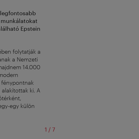
 legfontosabb
i munkálatokat
lálható Epstein
ben folytatják a
lanak a Nemzeti
e majdnem 14.000
 modern
s fénypontnak
alakítottak ki. A
ótérként,
 egy-egy külön
/
1
/
7