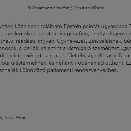
© Parlamentsdirektion / Christian Hikade
vetlen közelében található Epstein palotát ugyancsak
az egyetlen olyan palota a Ringstraßen, amely idegenve
tható, ráadásul ingyen. Úgynevezett Zinspalaisnak, bé
donosok, a bérlők, valamint a kiszolgáló személyzet ug
előbbiek természetesen az épület elülső, a Ringstraßera
lota üléstermeknek, és néhány irodának ad otthont. Ez
sználják különböző parlamenti rendezvényekhez.
 3, 1010 Wien