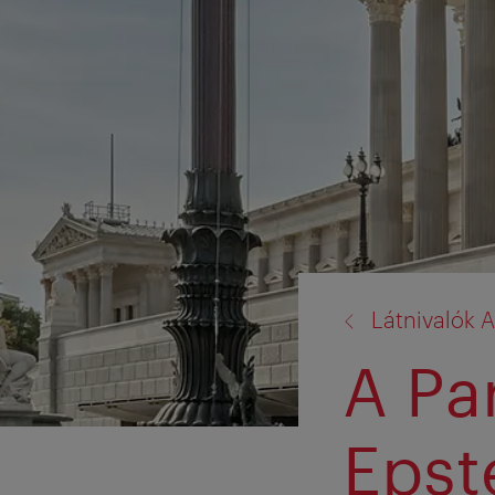
vissza
Látnivalók A
a:
A Pa
Epst