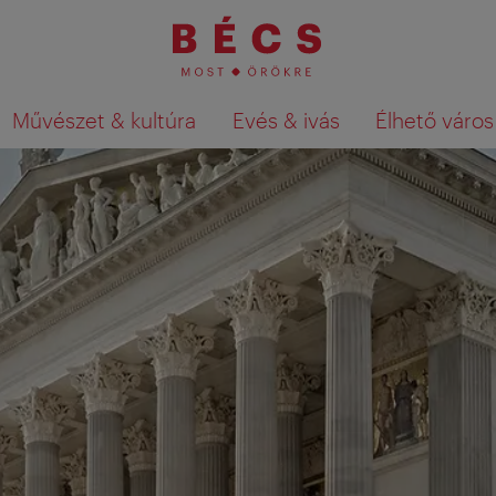
Művészet & kultúra
Evés & ivás
Élhető város
Keresési találatok megjelenítése a té