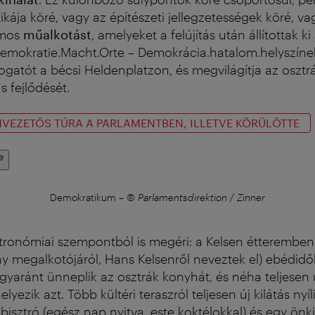
kája köré, vagy az építészeti jellegzetességek köré, va
ámos
műalkotást
, amelyeket a felújítás után állítottak k
Demokratie.Macht.Orte – Demokrácia.hatalom.helyszíne
togatót a bécsi Heldenplatzon, és megvilágítja az osztr
 fejlődését.
VEZETŐS TÚRA A PARLAMENTBEN, ILLETVE KÖRÜLÖTTE
e
Demokratikum
–
© Parlamentsdirektion / Zinner
tronómiai szempontból is megéri: a Kelsen étteremben
y megalkotójáról, Hans Kelsenről neveztek el) ebédid
yaránt ünneplik az osztrák konyhát, és néha teljesen 
lyezik azt. Több kültéri teraszról teljesen új kilátás nyí
bisztró (egész nap nyitva, este koktélokkal) és egy önk