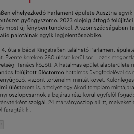
aßen elhelyezkedő Parlament épülete Ausztria egyik
építészet gyöngyszeme. 2023 elejéig átfogó felújítás
 és most új fényben tündököl. A szomszédságában ta
raße palotáinak egyik legjelentősebbike.
4. óta
a bécsi Ringstraßen található Parlament épületé
at. Évente kereken 280 ülésre kerül sor – ezek megosz
vetségi Tanács között. A hatalmas épület alapterület
nács felújított ülésterme
hatalmas üvegfedelével és
enyűgöző, viszont történelmi mintát követ. Különlege
lmi ülésterem
is, amelyet egy ókori templom mintájára 
-nyi
oszlopcsarnok
a bejárati rész körül egyfelől fogad
énytérként szolgál. 24 márványoszlop áll itt, melyeket
faragták ki.
e