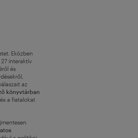
letet. Eközben
. 27 interaktív
éről és
rdésekről,
álaszait az
ző könyvtárban
s a fiatalokat
díjmentesen
zatos
ául a politikai