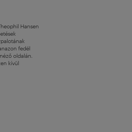
 Theophil Hansen
zetések
rpalotának
yanazon fedél
 néző oldalán.
en kívül