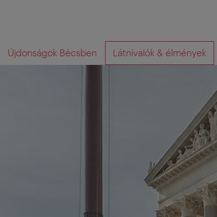
A
A
Mit
Újdonságok Bécsben
Látnivalók & élmények
navigációhoz
tartalomhoz
az,
amit
keres?