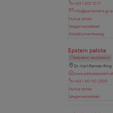
+43 1 401 10 11
info@parlament.gv.a
Nyitva tartás
Idegenvezetések
Akadálymentesség
Epstein palota
KEDVENC HOZZÁADÁS
Dr.-Karl-Renner-Ring 
www.palaisepstein.a
+43 1 40 110 2300
Nyitva tartás
Idegenvezetések