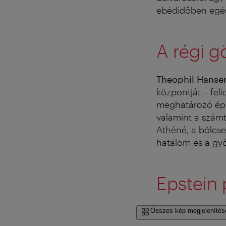
ebédidőben egészí
A régi g
Theophil Hanse
központját – fel
meghatározó épít
valamint a szám
Athéné, a bölcses
hatalom és a győ
Epstein 
Összes kép megjelenítés