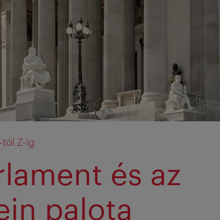
-tól Z-ig
rlament és az
ein palota