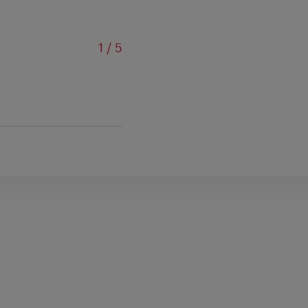
od
1
/
5