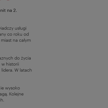
it na 2.
wiadczy usługi
any co roku od
h miast na całym
jaznych do życia
w historii
lidera. W latach
nie wysoko
agą. Kolejne
ch.