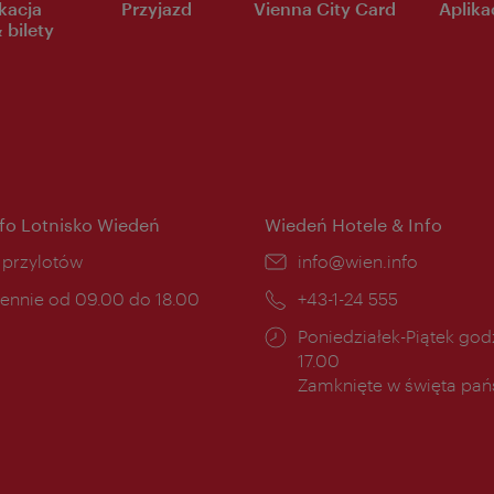
kacja
Przyjazd
Vienna City Card
Aplikac
 bilety
nfo Lotnisko Wiedeń
Wiedeń Hotele & Info
ce:
i przylotów
E-
info@wien.info
mail:
ny
ennie od 09.00 do 18.00
Telefon:
+43-1-24 555
cia:
Godziny
Poniedziałek-Piątek godz
otwarcia:
17.00
Zamknięte w święta pa