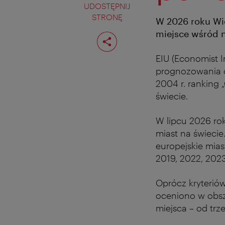
UDOSTĘPNIJ
STRONĘ
W 2026 roku Wie
miejsce wśród n
Podziel
stronę
EIU (Economist I
prognozowania o
2004 r. ranking 
świecie.
W lipcu 2026 rok
miast na świecie
europejskie mias
2019, 2022, 2023
Oprócz kryteriów
oceniono w obsz
miejsca – od trz