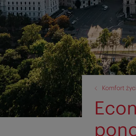
powrót
Komfort życ
do:
Econ
pono