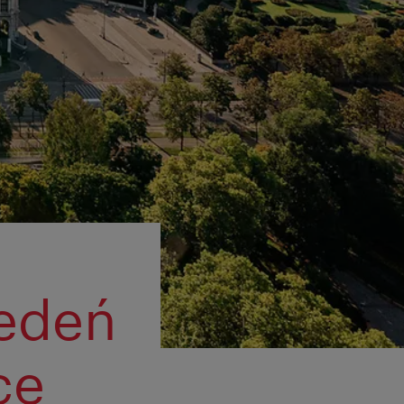
edeń
ce