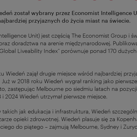
deń został wybrany przez Economist Intelligence Un
ajbardziej przyjaznych do życia miast na świecie.
ntelligence Unit) jest częścią The Economist Group i ś
raz doradztwa na arenie międzynarodowej. Publikow
„Global Liveability Index” porównuje ponad 170 dużyc
u Wiedeń zajął drugie miejsce wśród najbardziej przy
. Już w 2018 roku Wiedeń wygrał ranking jako pierwsze 
to, zastępując Melbourne po siedmiu latach na pozycji 
 i 2024 Wiedeń utrzymał pierwsze miejsce.
 takich jak edukacja i infrastruktura, Wiedeń szczegól
arze opieki zdrowotnej. Wiedeń plasuje się za Kopenh
eciego do piątego – zajmują Melbourne, Sydney i Zury