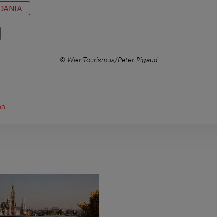
DANIA
© WienTourismus/Peter Rigaud
na