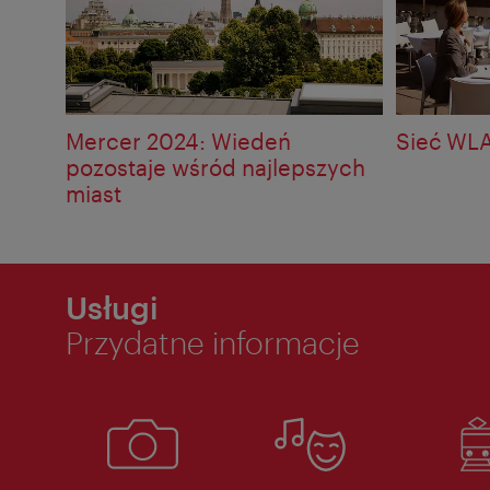
Mercer 2024: Wiedeń
Sieć WL
pozostaje wśród najlepszych
miast
Usługi
Przydatne informacje