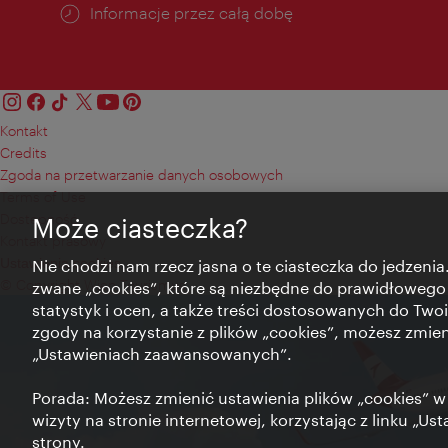
Informacje przez całą dobę
Kontakt
Credits
Zgoda na przetwarzanie danych osobowych
Terms of Use
Dostępność
Może ciasteczka?
Kontakt prasowy
Ustawienia cookies
Nie chodzi nam rzecz jasna o te ciasteczka do jedzenia.
© Copyright Wien Tourismus
zwane „cookies”, które są niezbędne do prawidłowego
statystyk i ocen, a także treści dostosowanych do Twoi
zgody na korzystanie z plików „cookies”, możesz zmie
„Ustawieniach zaawansowanych”.
Porada: Możesz zmienić ustawienia plików „cookies”
wizyty na stronie internetowej, korzystając z linku „Us
strony.