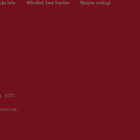
ja ivie
Wiedeń bez barier
Nasze usługi
. 9.00 -
ństwowe