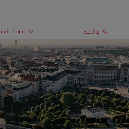
otele i podróże
Szukaj
SZUKAJ
kiwania