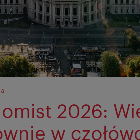
ia
omist 2026: Wi
wnie w czołów