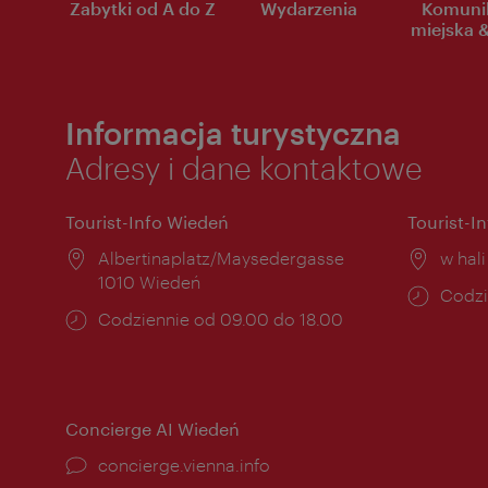
Zabytki od A do Z
Wydarzenia
Komuni
miejska &
Informacja turystyczna
Adresy i dane kontaktowe
Tourist-Info Wiedeń
Tourist-I
Miejsce:
Albertinaplatz/Maysedergasse
Miejs
w hal
1010 Wiedeń
Godzi
Codzi
Godziny
Codziennie od 09.00 do 18.00
otwar
otwarcia:
Concierge AI Wiedeń
concierge.vienna.info