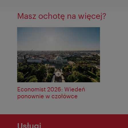
Masz ochotę na więcej?
Economist 2026: Wiedeń
ponownie w czołówce
Usługi