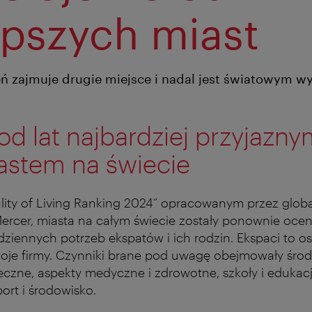
epszych miast
ń zajmuje drugie miejsce i nadal jest światowym w
d lat najbardziej przyjazn
astem na świecie
lity of Living Ranking 2024” opracowanym przez globa
ercer, miasta na całym świecie zostały ponownie oce
ziennych potrzeb ekspatów i ich rodzin. Ekspaci to o
woje firmy. Czynniki brane pod uwagę obejmowały śro
łeczne, aspekty medyczne i zdrowotne, szkoły i edukacj
ort i środowisko.