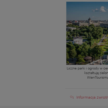
Liczne parki i ogrody w c
kształtują ziel
WienTourismu
Informacja
Informacja zwrot
zwrotna