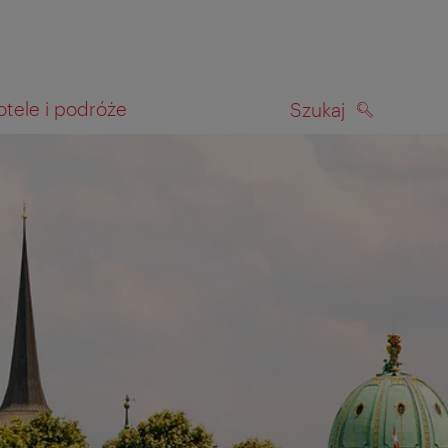
otele i podróże
Szukaj
SZUKAJ
kiwania