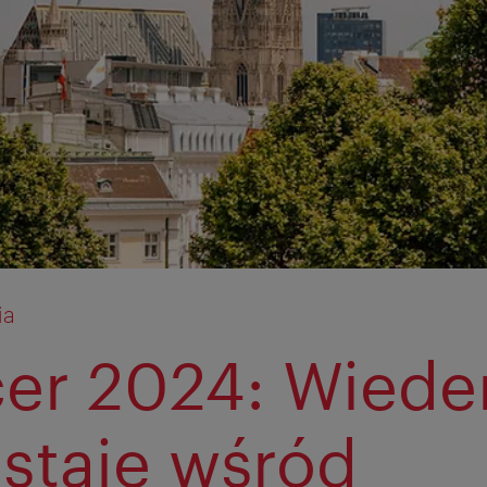
ia
er 2024: Wiede
staje wśród