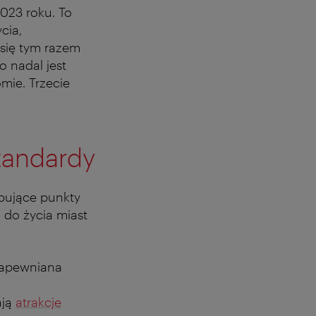
023 roku. To
cia,
 się tym razem
o nadal jest
mie. Trzecie
tandardy
pujące punkty
 do życia miast
 zapewniana
ają
atrakcje