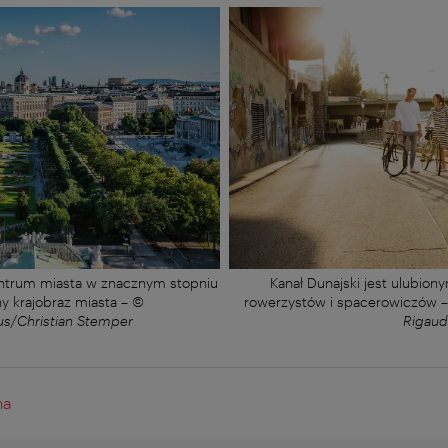
entrum miasta w znacznym stopniu
Kanał Dunajski jest ulubio
ony krajobraz miasta
–
©
rowerzystów i spacerowiczów
s/Christian Stemper
Rigaud
na