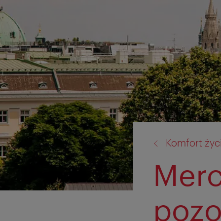
powrót
Komfort życ
do:
Merc
pozo