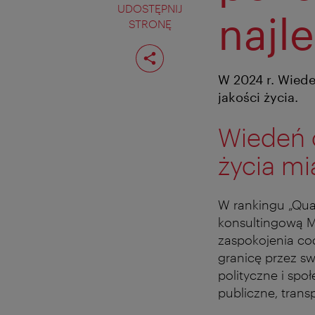
UDOSTĘPNIJ
najl
STRONĘ
Podziel
stronę
W 2024 r. Wiede
jakości życia.
Wiedeń o
życia mi
W rankingu „Qua
konsultingową M
zaspokojenia cod
granicę przez s
polityczne i spo
publiczne, transp