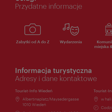
Przydatne informacje
Zabytki od A do Z
Wydarzenia
Komuni
miejska &
Informacja turystyczna
Adresy i dane kontaktowe
Tourist-Info Wiedeń
Tourist-I
Miejsce:
Albertinaplatz/Maysedergasse
Miejs
w hal
1010 Wiedeń
Godzi
Codzi