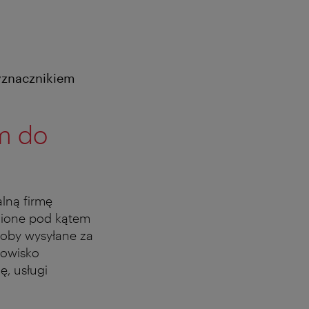
yznacznikiem
ym do
lną firmę
nione pod kątem
soby wysyłane za
dowisko
ę, usługi