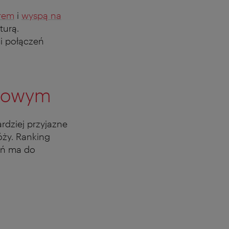
erem
i
wyspą na
turą.
i połączeń
odowym
rdziej przyjazne
óży. Ranking
deń ma do