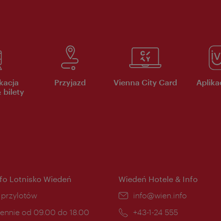
kacja
Przyjazd
Vienna City Card
Aplikac
 bilety
nfo Lotnisko Wiedeń
Wiedeń Hotele & Info
ce:
i przylotów
E-
info@wien.info
mail:
ny
ennie od 09.00 do 18.00
Telefon:
+43-1-24 555