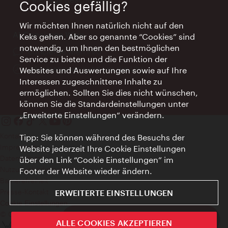
Cookies gefällig?
Wir möchten Ihnen natürlich nicht auf den
AI Concierge Wien
Keks gehen. Aber so genannte “Cookies” sind
notwendig, um Ihnen den bestmöglichen
Ort:
concierge.wien.info
Service zu bieten und die Funktion der
Öffnungszeiten:
Informationen rund um die Uhr
Websites und Auswertungen sowie auf Ihre
Interessen zugeschnittene Inhalte zu
ermöglichen. Sollten Sie dies nicht wünschen,
können Sie die Standardeinstellungen unter
„Erweiterte Einstellungen“ verändern.
Kontakt
Tipp: Sie können während des Besuchs der
Impressum
Website jederzeit Ihre Cookie Einstellungen
Datenschutz
über den Link “Cookie Einstellungen” im
Nutzungsbedingungen
Footer der Website wieder ändern.
Barrierefreiheit
Presse-Kontakt
ERWEITERTE EINSTELLUNGEN
Cookie Einstellungen
© Copyright WienTourismus
ivie - Die offizielle City Guide App
ALLE COOKIES AKZEPTIEREN