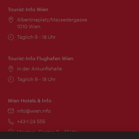
Tourist-Info Wien
Ort:
Albertinaplatz/Maysedergasse
1010 Wien
Öffnungszeiten:
Täglich 9 - 18 Uhr
Tourist-Info Flughafen Wien
Ort:
in der Ankunftshalle
Öffnungszeiten:
Täglich 9 - 18 Uhr
Wien Hotels & Info
Email:
info@wien.info
Telefon:
+43-1-24 555
Öffnungszeiten:
Montag - Freitag 9 – 17 Uhr
Feiertags geschlossen