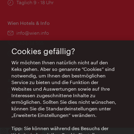
Öffnungszeiten:
Täglich 9 - 18 Uhr
Wien Hotels & Info
Email:
info@wien.info
Telefon:
+43-1-24 555
Cookies gefällig?
Öffnungszeiten:
Montag - Freitag 9 – 17 Uhr
Feiertags geschlossen
Wir möchten Ihnen natürlich nicht auf den
Keks gehen. Aber so genannte “Cookies” sind
notwendig, um Ihnen den bestmöglichen
AI Concierge Wien
Service zu bieten und die Funktion der
Websites und Auswertungen sowie auf Ihre
Ort:
concierge.wien.info
Interessen zugeschnittene Inhalte zu
Öffnungszeiten:
Informationen rund um die Uhr
ermöglichen. Sollten Sie dies nicht wünschen,
können Sie die Standardeinstellungen unter
„Erweiterte Einstellungen“ verändern.
Tipp: Sie können während des Besuchs der