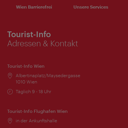
Wien Barrierefrei
Unsere Services
Tourist-Info
Adressen & Kontakt
Tourist-Info Wien
Ort:
Albertinaplatz/Maysedergasse
1010 Wien
Öffnungszeiten:
Täglich 9 - 18 Uhr
Tourist-Info Flughafen Wien
Ort:
in der Ankunftshalle