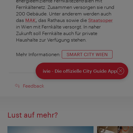
energieeffiziente Fernkältezentralen mit
Fernkältenetz
. Zusammen versorgen sie rund
200 Gebäude. Unter anderem werden auch
das
MAK
,
das Rathaus sowie die
Staatsoper
in Wien mit Fernkälte versorgt. In naher
Zukunft soll Fernkälte auch für private
Haushalte zur Verfügung stehen.
Mehr Informationen:
SMART CITY WIEN
ivie - Die offizielle City Guide App
Schlie
Feedback
Feedback
Lust auf mehr?