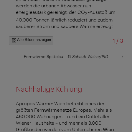
werden die urbanen Abwässer nun
energieautark gereinigt, der CO
-Ausstoß um
2
40.000 Tonnen jährlich reduziert und zudem
sauberer Strom und saubere Wärme erzeugt.
von
Alle Bilder anzeigen
1
/
3
ener
Fernwärme Spittelau
–
© Schaub-Walzer/PID
Karl-
Nachhaltige Kühlung
Apropos Wärme: Wien betreibt eines der
größten
Fernwärmenetze
Europas. Mehr als
460.000 Wohnungen – rund ein Drittel aller
Wiener Haushalte – und mehr als 8.000
Großkunden werden vom Unternehmen
Wien