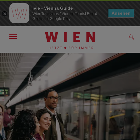
ivie - Vienna Guide
Ansehen
WienTourismus / Vienna Tourist Board
Gratis - In Google Play
Navigation
Such
anzeigen/
ausblenden
Zur
Zum
Navigation
Inhalt