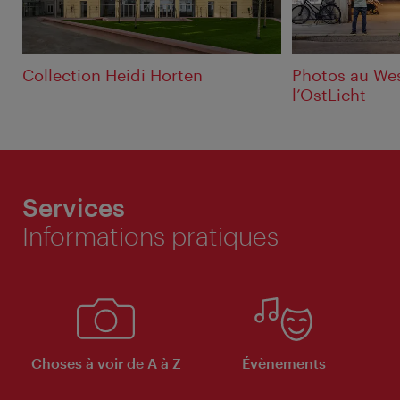
Collection Heidi Horten
Photos au Wes
l’OstLicht
Services
Informations pratiques
Choses à voir de A à Z
Évènements