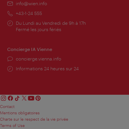
E-
info@wien.info
mail:
Téléphone:
+43-1-24 555
Horaires
Du Lundi au Vendredi de 9h à 17h
d'ouverture:
Fermé les jours fériés
Concierge IA Vienne
Ort:
concierge.vienna.info
Öffnungszeiten:
Informations 24 heures sur 24
Contact
Mentions obligatoires
Charte sur le respect de la vie privée
Terms of Use