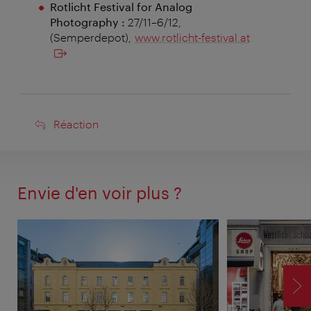
Rotlicht Festival for Analog
Photography :
27/11–6/12,
(Semperdepot),
www.rotlicht-festival.at
Réaction
Réaction
Envie d'en voir plus ?
SU