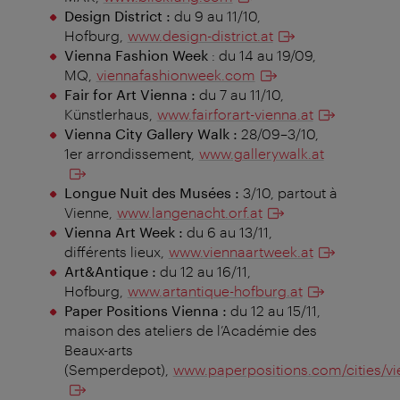
Design District :
du 9 au 11/10,
Hofburg,
www.design-district.at
Vienna Fashion Week
: du 14 au 19/09,
MQ,
viennafashionweek.com
Fair for Art Vienna :
du 7 au 11/10,
Künstlerhaus,
www.fairforart-vienna.at
Vienna City Gallery Walk :
28/09–3/10,
1er arrondissement,
www.gallerywalk.at
Longue Nuit des Musées :
3/10, partout à
Vienne,
www.langenacht.orf.at
Vienna Art Week :
du 6 au 13/11,
différents lieux,
www.viennaartweek.at
Art&Antique :
du 12 au 16/11,
Hofburg,
www.artantique-hofburg.at
Paper Positions Vienna :
du 12 au 15/11,
maison des ateliers de l’Académie des
Beaux-arts
(Semperdepot),
www.paperpositions.com/cities/vi