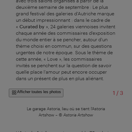
avec trois salons organisés à partir de la
deuxième semaine de septembre : Le plus
grand festival des galeries d'Autriche marque
un début impressionnant : dans le cadre de
«
Curated by
», 24 galeries viennoises invitent
chaque année des commissaires d'exposition
du monde entier à se pencher, autour d'un
thème choisi en commun, sur des questions
urgentes de notre époque. Sous le thème de
cette année, « Love », les commissaires
invités se penchent sur la question de savoir
quelle place l'amour peut encore occuper
dans un présent de plus en plus aliénant.
sur
Afficher toutes les photos
1
/
3
a
Le garage Astoria, lieu où se tient l'Astoria
Pa
Artshow
–
© Astoria Artshow