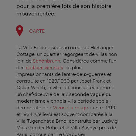
pour la première fois de son histoire
mouvementée.
CARTE
La Villa Beer se situe au cœur du Hietzinger
Cottage, un quartier regorgeant de villas non
loin de
Schönbrunn
. Considérée comme l’un
des
édifices viennois
les plus
impressionnants de l’entre-deux-guerres et
construite en 1929/1930 par Josef Frank et
Oskar Wlach, la villa est considérée comme
un chef-d’œuvre de la «
seconde vague du
modernisme viennois
», la période social-
démocrate de «
Vienne la rouge
» entre 1919
et 1934. Celle-ci est souvent comparée à la
Villa Tugendhat à Brno, construite par Ludwig
Mies van der Rohe, et la Villa Savoye près de
Paris, conçue par Le Corbusier.