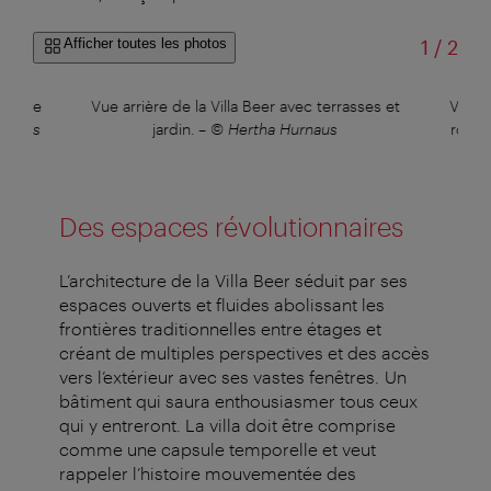
sur
Afficher toutes les photos
1
/
2
enêtre
Vue arrière de la Villa Beer avec terrasses et
Vue s
urnaus
jardin.
–
© Hertha Hurnaus
ronde
Des espaces révolutionnaires
L’architecture de la Villa Beer séduit par ses
espaces ouverts et fluides abolissant les
frontières traditionnelles entre étages et
créant de multiples perspectives et des accès
vers l’extérieur avec ses vastes fenêtres. Un
bâtiment qui saura enthousiasmer tous ceux
qui y entreront. La villa doit être comprise
comme une capsule temporelle et veut
rappeler l’histoire mouvementée des