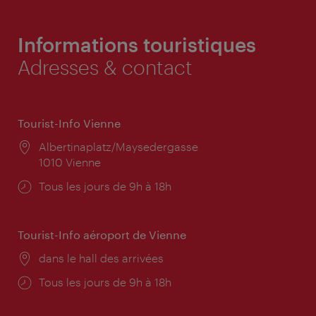
Informations touristiques
Adresses & contact
Tourist-Info Vienne
Lieu:
Albertinaplatz/Maysedergasse
1010 Vienne
Horaires
Tous les jours de 9h à 18h
d'ouverture:
Tourist-Info aéroport de Vienne
Lieu:
dans le hall des arrivées
Horaires
Tous les jours de 9h à 18h
d'ouverture: