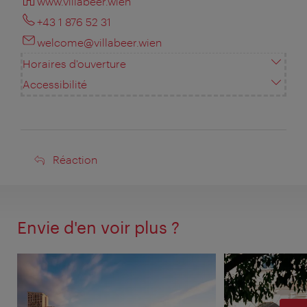
www.villabeer.wien
+43 1 876 52 31
welcome@villabeer.wien
Horaires d'ouverture
Accessibilité
Réaction
Réaction
Envie d'en voir plus ?