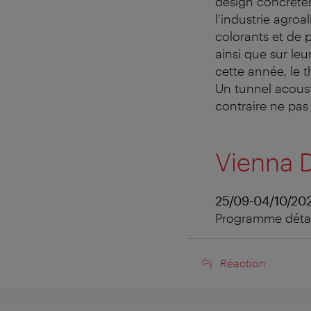
design concrètes
l’industrie agroa
colorants et de 
ainsi que sur leur
cette année, le
Un tunnel acous
contraire ne pas
Vienna 
25/09-04/10/20
Programme détail
Réaction
Réaction