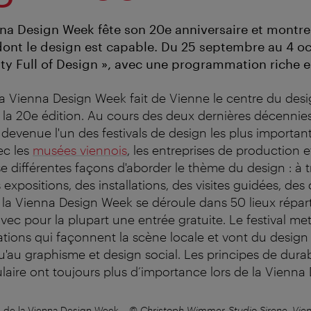
nna Design Week fête son 20e anniversaire et montre
dont le design est capable. Du 25 septembre au 4 o
City Full of Design », avec une programmation riche
 Vienna Design Week fait de Vienne le centre du desi
à la 20e édition. Au cours des deux dernières décennies
devenue l'un des festivals de design les plus importan
ec les
musées viennois
, les entreprises de production e
se différentes façons d'aborder le thème du design : à 
xpositions, des installations, des visites guidées, des c
l, la Vienna Design Week se déroule dans 50 lieux répart
avec pour la plupart une entrée gratuite.
Le festival met
éations qui façonnent la scène locale et vont du design
'au graphisme et design social. Les principes de durabi
laire ont toujours plus d’importance lors de la Vienna
al de la Vienna Design Week
–
© Christoph Wimmer-Studio Sirene, Vie