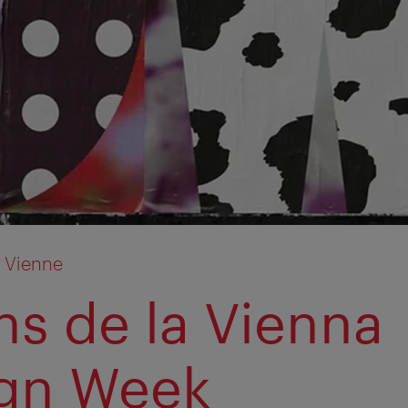
 Vienne
ns de la Vienna
gn Week