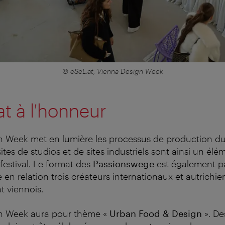
© eSeL.at, Vienna Design Week
at à l'honneur
n Week met en lumière les processus de production du
isites de studios et de sites industriels sont ainsi un élé
estival.
Le format des
Passionswege
est également pa
 en relation trois créateurs internationaux et autrichi
at viennois.
n Week aura pour thème «
Urban Food & Design
». De