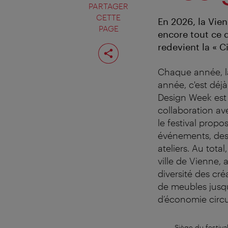
PARTAGER
CETTE
En 2026, la Vie
PAGE
encore tout ce 
Partager
redevient la « 
cette
page
Chaque année, la
année, c'est déj
Design Week est 
collaboration av
le festival propo
événements, des e
ateliers. Au tota
ville de Vienne, 
diversité des cr
de meubles jusqu
d’économie circu
Siège du festiv