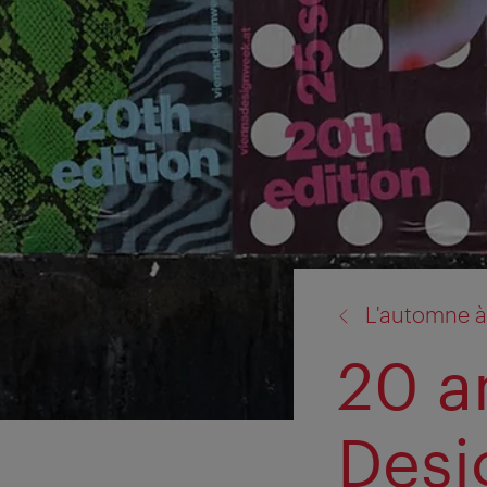
retour
L'automne à
à:
20 a
Desi