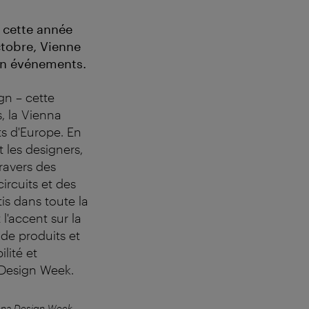
 cette année
ctobre, Vienne
 en événements.
gn – cette
, la Vienna
ts d'Europe. En
t les designers,
travers des
ircuits et des
is dans toute la
 l'accent sur la
 de produits et
lité et
 Design Week.
nna Design Week
Siège du festival de la Vien