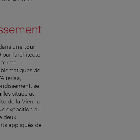
dissement
, dans une
tour
par l'architecte
a forme
mblématiques de
Alterlaa,
rondissement, se
illes située au
ité
de la Vienna
 d'exposition au
de deux
arts appliqués de