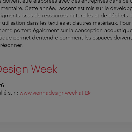
 doivent être élaborées avec des entreprises dans ce 
limentaire.
Cette année, l'accent est mis sur le dévelo
pigments issus de ressources naturelles et de déchets 
 utilisation dans les textiles et d'autres matériaux. Pour
 thème portera également sur la conception
acoustiqu
tique permet d'entendre comment les espaces doivent
 résonner.
Design Week
26
lé sur :
www.viennadesignweek.at