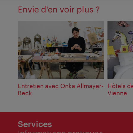
Envie d'en voir plus ?
Entretien avec Onka Allmayer-
Hôtels d
Beck
Vienne
Services