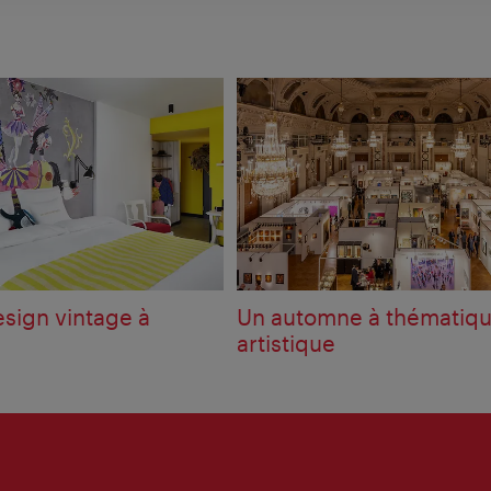
esign vintage à
Un automne à thématiq
artistique