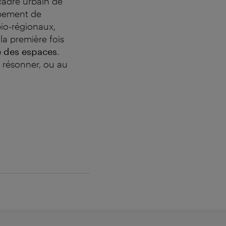
cadre urbain de
ppement de
bio-régionaux,
 la première fois
e des espaces
.
 résonner, ou au