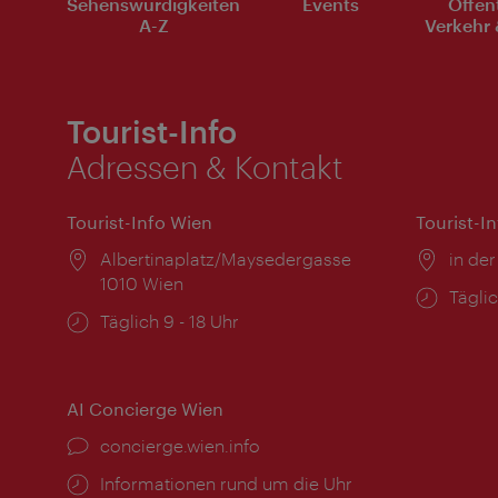
Sehenswürdigkeiten
Events
Öffen
A-Z
Verkehr 
Tourist-Info
Adressen & Kontakt
Tourist-Info Wien
Tourist-I
Ort:
Albertinaplatz/Maysedergasse
Ort:
in der
1010 Wien
Öffnu
Täglic
Öffnungszeiten:
Täglich 9 - 18 Uhr
AI Concierge Wien
Ort:
concierge.wien.info
Öffnungszeiten:
Informationen rund um die Uhr