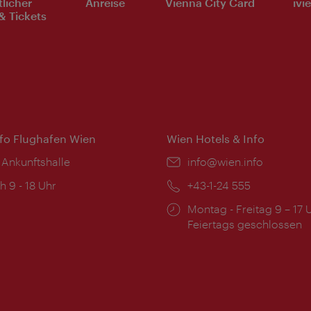
tlicher
Anreise
Vienna City Card
ivi
& Tickets
nfo Flughafen Wien
Wien Hotels & Info
 Ankunftshalle
Email:
info@wien.info
ngszeiten:
h 9 - 18 Uhr
Telefon:
+43-1-24 555
Öffnungszeiten:
Montag - Freitag 9 – 17 
Feiertags geschlossen