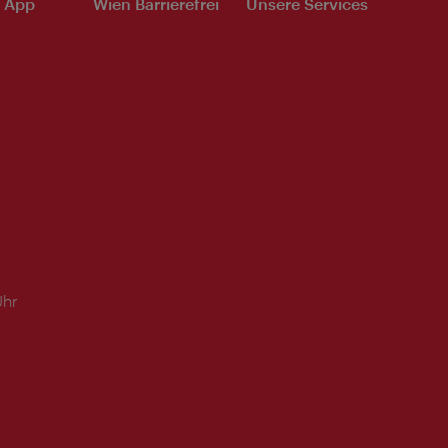
e App
Wien Barrierefrei
Unsere Services
Uhr