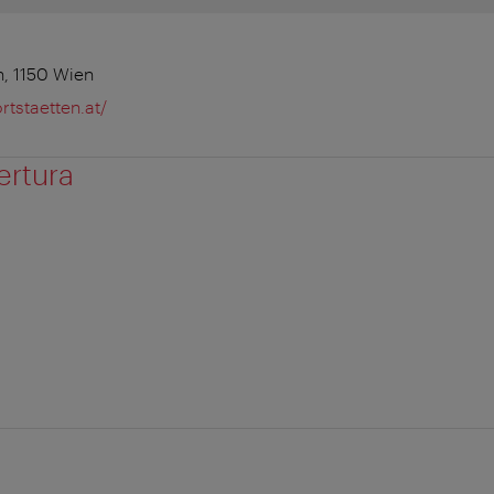
h, 1150 Wien
rtstaetten.at/
ertura