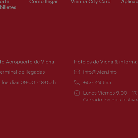
orte
Cómo llegar
Vienna City Card
Aplicac
billetes
nfo Aeropuerto de Viena
Hoteles de Viena & informa
:
terminal de llegadas
e-
info@wien.info
mail:
ios
 los días 09:00 - 18:00 h
Teléfono:
+43-1-24 555
Horarios
Lunes-Viernes 9:00 – 17
ura:
de
Cerrado los días festivo
apertura: