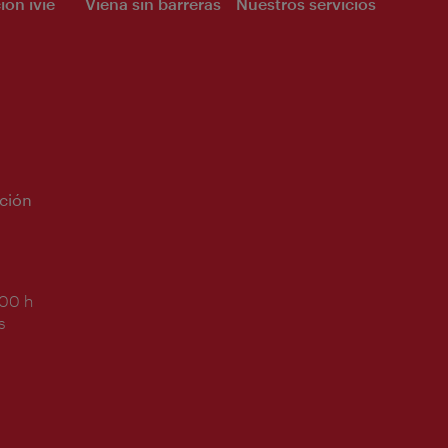
ión ivie
Viena sin barreras
Nuestros servicios
ción
:00 h
s