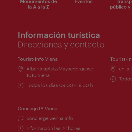
Monumentos de
Eventos
Transp
la A a la Z
público y 
Información turística
Direcciones y contacto
Tourist-Info Viena
Tourist-I
Lugar:
Albertinaplatz/Maysedergasse
Lugar
en la 
1010 Viena
Horar
Todos
Horarios
Todos los días 09:00 - 18:00 h
de
de
apert
apertura:
Conserje IA Viena
concierge.vienna.info
Información las 24 horas