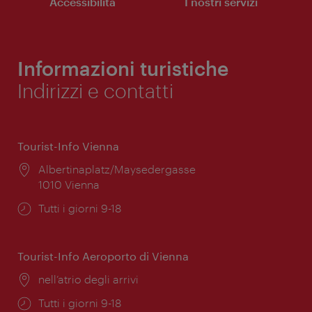
Accessibilità
I nostri servizi
Informazioni turistiche
Indirizzi e contatti
Tourist-Info Vienna
Posizione:
Albertinaplatz/Maysedergasse
1010 Vienna
Orari
Tutti i giorni 9-18
di
apertura:
Tourist-Info Aeroporto di Vienna
Posizione:
nell’atrio degli arrivi
Orari
Tutti i giorni 9-18