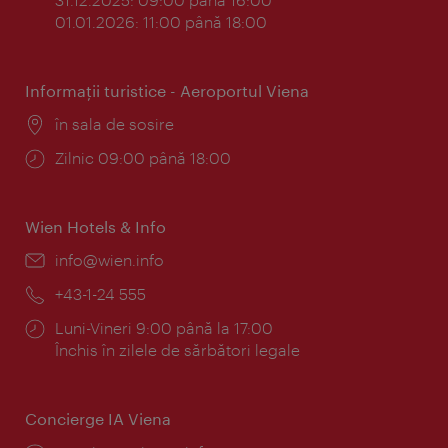
01.01.2026: 11:00 până 18:00
Informaţii turistice - Aeroportul Viena
Locul:
în sala de sosire
Program:
Zilnic 09:00 până 18:00
Wien Hotels & Info
E-
info@wien.info
mail:
Telefon:
+43-1-24 555
Program:
Luni-Vineri 9:00 până la 17:00
Închis în zilele de sărbători legale
Concierge IA Viena