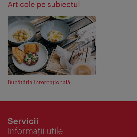
Articole pe subiectul
Bucătăria internațională
Servicii
Informaţii utile