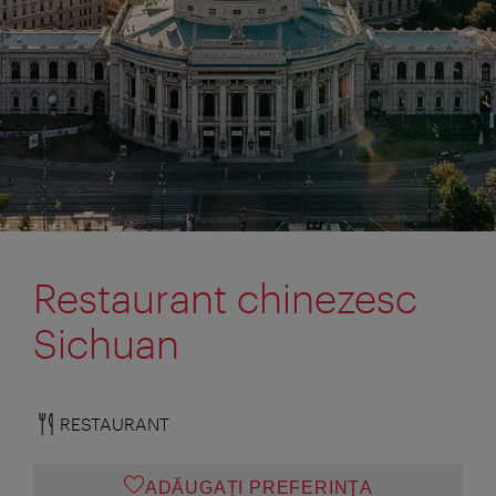
Restaurant chinezesc
Sichuan
RESTAURANT
ADĂUGAȚI PREFERINŢA