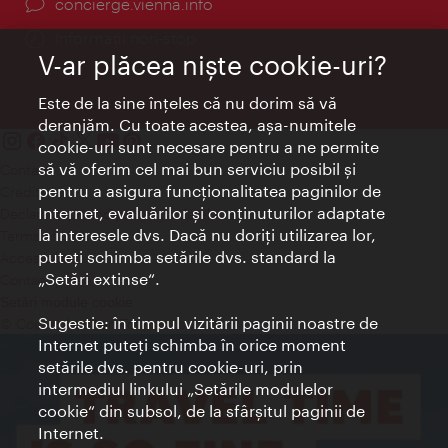
concierge.vienna.info
Informații non-stop
V-ar plăcea nişte cookie-uri?
Este de la sine înţeles că nu dorim să vă
deranjăm. Cu toate acestea, aşa-numitele
cookie-uri sunt necesare pentru a ne permite
să vă oferim cel mai bun serviciu posibil şi
Contact
pentru a asigura funcţionalitatea paginilor de
Credits
Internet, evaluărilor şi conţinuturilor adaptate
Declaraţie privind protecţia datelor
la interesele dvs. Dacă nu doriţi utilizarea lor,
Terms of Use
puteţi schimba setările dvs. standard la
Accesibilitate
„Setări extinse“.
Contact presa
Setări module cookie
Sugestie: în timpul vizitării paginii noastre de
© Copyright Wien Tourismus
Internet puteţi schimba în orice moment
setările dvs. pentru cookie-uri, prin
intermediul linkului „Setările modulelor
cookie“ din subsol, de la sfârşitul paginii de
Internet.