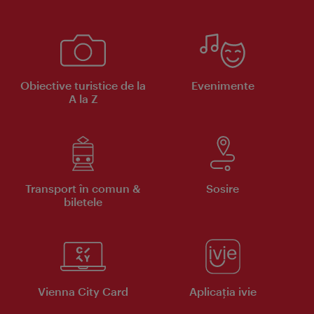
Obiective turistice de la
Evenimente
A la Z
Transport în comun &
Sosire
biletele
Vienna City Card
Aplicaţia ivie