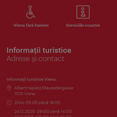
Viena fără bariere
Serviciile noastre
Informații turistice
Adrese și contact
Informaţii turistice Viena
Locul:
Albertinaplatz/Maysedergasse
1010 Viena
Program:
Zilnic 09:00 până 18:00
24.12.2025: 09:00 până 14:00
31.12.2025: 09:00 până 16:00