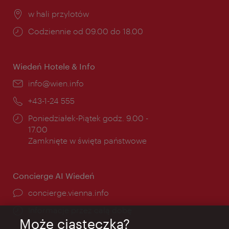
Miejsce:
w hali przylotów
Godziny
Codziennie od 09.00 do 18.00
otwarcia:
Wiedeń Hotele & Info
E-
info@wien.info
mail:
Telefon:
+43-1-24 555
Godziny
Poniedziałek-Piątek godz. 9.00 -
otwarcia:
17.00
Zamknięte w święta państwowe
Concierge AI Wiedeń
concierge.vienna.info
Informacje przez całą dobę
Może ciasteczka?