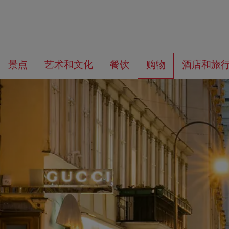
前
前
往
往
您
景点
艺术和文化
餐饮
购物
酒店和旅
导
内
在
航
容
找
什
么？