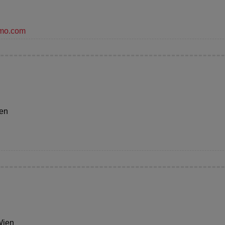
amo.com
ien
Wien