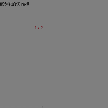
展示着冷峻的优雅和
页 共
1
/
2