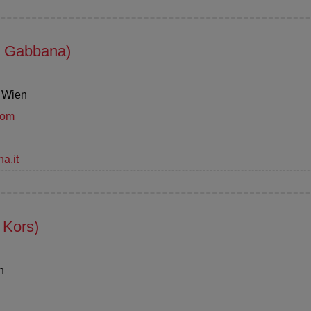
 Gabbana)
0 Wien
com
a.it
Kors)
n