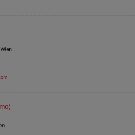
0 Wien
.com
mo)
ien