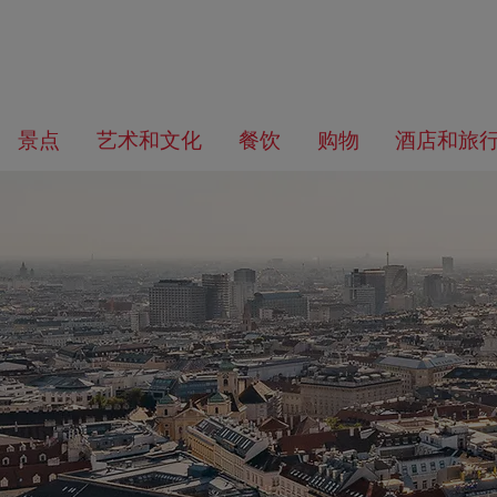
前
前
往
往
您
景点
艺术和文化
餐饮
购物
酒店和旅
导
内
在
航
容
找
什
么？