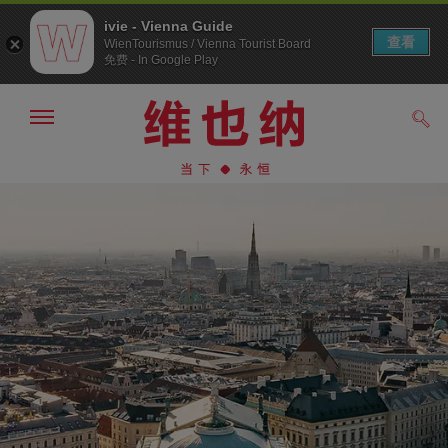
ivie - Vienna Guide
查看
WienTourismus / Vienna Tourist Board
免费 - In Google Play
显
搜
示/
索
隐
前
前
藏
往
往
导
导
内
航
航
容