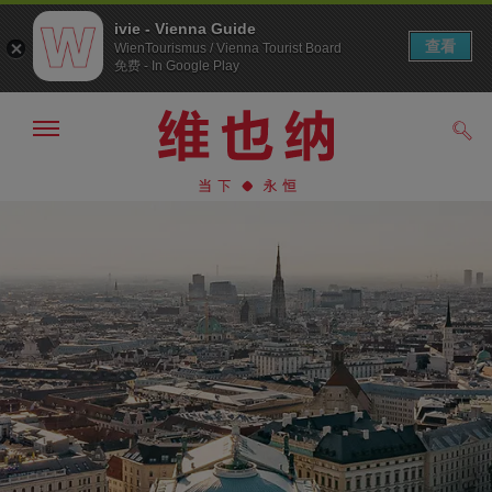
ivie - Vienna Guide
查看
WienTourismus / Vienna Tourist Board
免费 - In Google Play
显
搜
示/
索
隐
前
前
藏
往
往
导
导
内
航
航
容