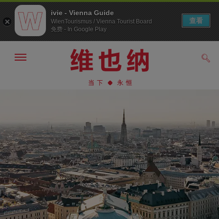
ivie - Vienna Guide
查看
WienTourismus / Vienna Tourist Board
免费 - In Google Play
显
搜
示/
索
隐
前
前
藏
往
往
导
导
内
航
航
容