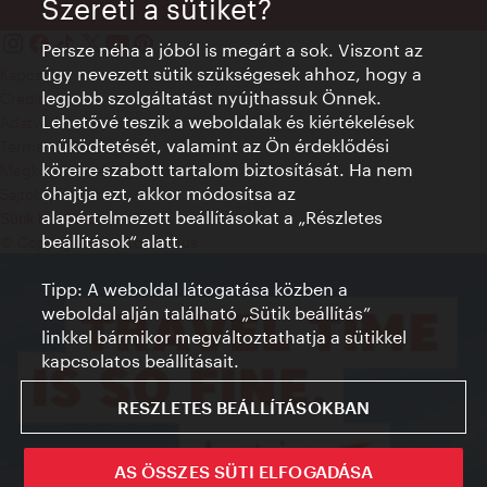
Szereti a sütiket?
Persze néha a jóból is megárt a sok. Viszont az
úgy nevezett sütik szükségesek ahhoz, hogy a
Kapcsolat
legjobb szolgáltatást nyújthassuk Önnek.
Credits
Lehetővé teszik a weboldalak és kiértékelések
Adatvédelmi nyilatkozat
működtetését, valamint az Ön érdeklődési
Terms of Use
köreire szabott tartalom biztosítását. Ha nem
Megközelíthetőség
óhajtja ezt, akkor módosítsa az
Sajtókapcsolat
alapértelmezett beállításokat a „Részletes
Sütik beállítása
beállítások“ alatt.
© Copyright WienTourismus
Tipp: A weboldal látogatása közben a
weboldal alján található „Sütik beállítás”
linkkel bármikor megváltoztathatja a sütikkel
kapcsolatos beállításait.
RESZLETES BEÁLLÍTÁSOKBAN
AS ÖSSZES SÜTI ELFOGADÁSA