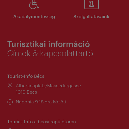
Akadálymentesség
Szolgáltatásaink
Turisztikai információ
Címek & kapcsolattartó
Tourist-Info Bécs
Helyszín:
Albertinaplatz/Maysedergasse
1010 Bécs
Nyitva
Naponta 9-18 óra között
tartás:
Tourist-Info a bécsi repülőtéren