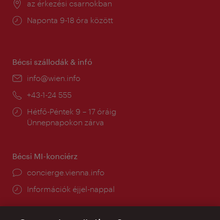
Helyszín:
az érkezési csarnokban
Nyitva
Naponta 9-18 óra között
tartás:
Bécsi szállodák & infó
E-
info@wien.info
mail:
Telefon:
+43-1-24 555
Nyitva
Hétfő-Péntek 9 – 17 óráig
tartás:
Ünnepnapokon zárva
Bécsi MI-konciérz
concierge.vienna.info
Információk éjjel-nappal