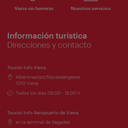
Viena sin barreras
Nuestros servicios
Información turística
Direcciones y contacto
Tourist-Info Viena
Lugar:
Albertinaplatz/Maysedergasse
1010 Viena
Horarios
Todos los días 09:00 - 18:00 h
de
apertura:
Tourist-Info Aeropuerto de Viena
Lugar:
en la terminal de llegadas