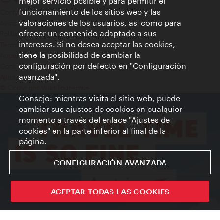
mejor servicio posible y para permitir el
funcionamiento de los sitios web y las
Contacto
valoraciones de los usuarios, así como para
Aviso legal
ofrecer un contenido adaptado a sus
Política de privacidad de datos
intereses. Si no desea aceptar las cookies,
Terms of Use
tiene la posibilidad de cambiar la
Accesibilidad
configuración por defecto en "Configuración
Contacto para la prensa
avanzada".
Ajustes de cookie
© Copyright WienTourismus
Consejo: mientras visita el sitio web, puede
cambiar sus ajustes de cookies en cualquier
momento a través del enlace "Ajustes de
cookies" en la parte inferior al final de la
página.
CONFIGURACIÓN AVANZADA
ACEPTAR TODAS LAS COOKIES