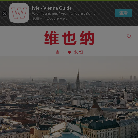
ivie - Vienna Guide
查看
WienTourismus / Vienna Tourist Board
免费 - In Google Play
显
搜
示/
索
隐
前
前
藏
往
往
导
导
内
航
航
容