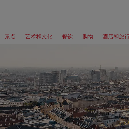
前
前
往
往
您
景点
艺术和文化
餐饮
购物
酒店和旅
导
内
在
航
容
找
什
么？