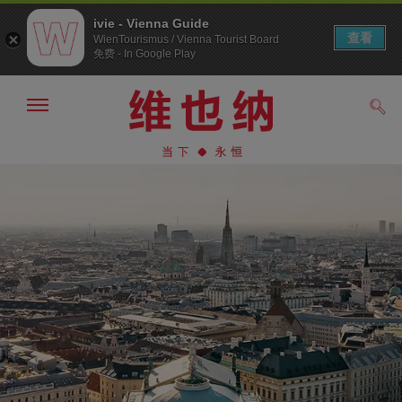
ivie - Vienna Guide
查看
WienTourismus / Vienna Tourist Board
免费 - In Google Play
显
搜
示/
索
隐
前
前
藏
往
往
导
导
内
航
航
容