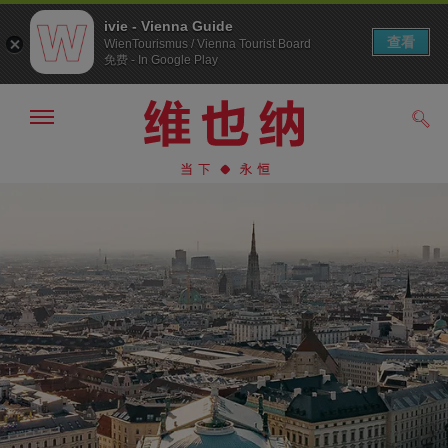
ivie - Vienna Guide
查看
WienTourismus / Vienna Tourist Board
免费 - In Google Play
显
搜
示/
索
隐
前
前
藏
往
往
导
导
内
航
航
容