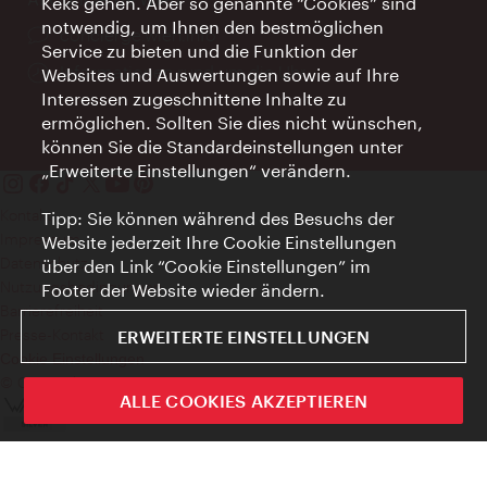
Keks gehen. Aber so genannte “Cookies” sind
notwendig, um Ihnen den bestmöglichen
Ort:
concierge.wien.info
Service zu bieten und die Funktion der
Öffnungszeiten:
Informationen rund um die Uhr
Websites und Auswertungen sowie auf Ihre
Interessen zugeschnittene Inhalte zu
ermöglichen. Sollten Sie dies nicht wünschen,
können Sie die Standardeinstellungen unter
„Erweiterte Einstellungen“ verändern.
Kontakt
Tipp: Sie können während des Besuchs der
Impressum
Website jederzeit Ihre Cookie Einstellungen
Datenschutz
über den Link “Cookie Einstellungen” im
Nutzungsbedingungen
Footer der Website wieder ändern.
Barrierefreiheit
Presse-Kontakt
ERWEITERTE EINSTELLUNGEN
Cookie Einstellungen
© Copyright WienTourismus
ALLE COOKIES AKZEPTIEREN