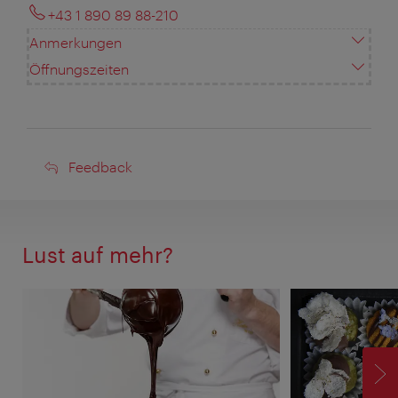
+43 1 890 89 88-210
Anmerkungen
Öffnungszeiten
Feedback
Feedback
Lust auf mehr?
V