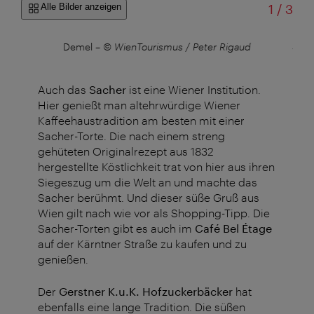
von
Alle Bilder anzeigen
1
/
3
l
Demel
–
© WienTourismus / Peter Rigaud
Sach
Auch das
Sacher
ist eine Wiener Institution.
Hier genießt man altehrwürdige Wiener
Kaffeehaustradition am besten mit einer
Sacher-Torte. Die nach einem streng
gehüteten Originalrezept aus 1832
hergestellte Köstlichkeit trat von hier aus ihren
Siegeszug um die Welt an und machte das
Sacher berühmt. Und dieser süße Gruß aus
Wien gilt nach wie vor als Shopping-Tipp. Die
Sacher-Torten gibt es auch im
Café Bel Étage
auf der Kärntner Straße zu kaufen und zu
genießen.
Der
Gerstner K.u.K. Hofzuckerbäcker
hat
ebenfalls eine lange Tradition. Die süßen