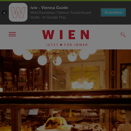
ivie - Vienna Guide
Ansehen
WienTourismus / Vienna Tourist Board
Gratis - In Google Play
Navigation
Such
anzeigen/
ausblenden
Zur
Zum
Navigation
Inhalt