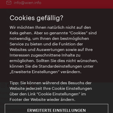
Email:
info@wien.info
Telefon:
+43-1-24 555
Cookies gefällig?
Öffnungszeiten:
Montag - Freitag 9 – 17 Uhr
Feiertags geschlossen
Wir möchten Ihnen natürlich nicht auf den
Keks gehen. Aber so genannte “Cookies” sind
notwendig, um Ihnen den bestmöglichen
AI Concierge Wien
Service zu bieten und die Funktion der
Websites und Auswertungen sowie auf Ihre
Ort:
concierge.wien.info
Interessen zugeschnittene Inhalte zu
Öffnungszeiten:
Informationen rund um die Uhr
ermöglichen. Sollten Sie dies nicht wünschen,
können Sie die Standardeinstellungen unter
„Erweiterte Einstellungen“ verändern.
Tipp: Sie können während des Besuchs der
Website jederzeit Ihre Cookie Einstellungen
Kontakt
über den Link “Cookie Einstellungen” im
Impressum
Footer der Website wieder ändern.
Datenschutz
Nutzungsbedingungen
ERWEITERTE EINSTELLUNGEN