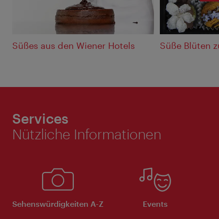
Süßes aus den Wiener Hotels
Süße Blüten 
Services
Nützliche Informationen
Sehenswürdigkeiten A-Z
Events