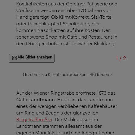
Köstlichkeiten aus der Gerstner Patisserie und
Confiserie werden seit über 170 Jahren von
Hand gefertigt. Ob Klimt-Konfekt, Sisi-Torte
oder Punschkrapferl-Schokolade, hier
kommen Naschkatzen auf ihre Kosten. Der
sehenswerte Shop mit Café und Restaurant in
den Obergeschoßen ist ein wahrer Blickfang.
von
Alle Bilder anzeigen
1
/
2
r
Gerstner K.u.K. Hofzuckerbäcker
–
© Gerstner
Auf der Wiener Ringstraße eröffnete 1873 das
Café Landtmann
. Heute ist das Landtmann
eines der wenigen verbliebenen Kaffeehäuser
am Ring und Zeugnis der glanzvollen
Ringstraßen-Ära
. Die Mehlspeisen im
Landtmann stammen allesamt aus der
eigenen Manufaktur und sind Inbegriff hoher