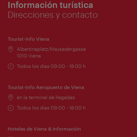
Información turística
Direcciones y contacto
Tourist-Info Viena
Lugar:
Albertinaplatz/Maysedergasse
1010 Viena
Horarios
Todos los días 09:00 - 18:00 h
de
apertura:
Tourist-Info Aeropuerto de Viena
Lugar:
en la terminal de llegadas
Horarios
Todos los días 09:00 - 18:00 h
de
apertura:
Hoteles de Viena & información