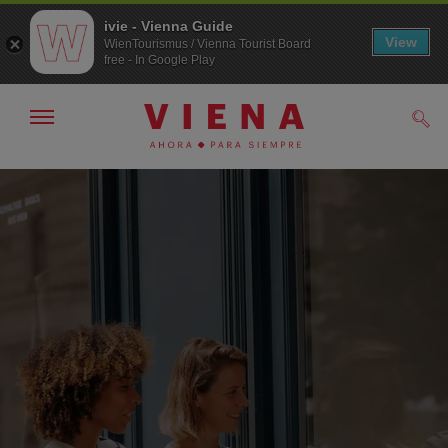
ivie - Vienna Guide
View
WienTourismus / Vienna Tourist Board
free - In Google Play
Mostrar/ocultar
Busc
navegación
A
Al
la
contenido
navegación