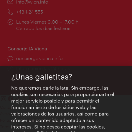
e-
info@wien.info
mail:
Teléfono:
+43-1-24 555
Horarios
Lunes-Viernes 9:00 – 17:00 h
de
Cerrado los días festivos
apertura:
Conserje IA Viena
concierge.vienna.info
Información las 24 horas
¿Unas galletitas?
No queremos darle la lata. Sin embargo, las
cookies son necesarias para proporcionarte el
mejor servicio posible y para permitir el
funcionamiento de los sitios web y las
Contacto
valoraciones de los usuarios, así como para
Aviso legal
ofrecer un contenido adaptado a sus
Política de privacidad de datos
intereses. Si no desea aceptar las cookies,
Terms of Use