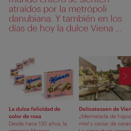
atraídos por la metrópoli
danubiana. Y también en los
días de hoy la dulce Viena ...
SI
La dulce felicidad de
Delicatessen de Vie
color de rosa
¿Mermelada de higos
Desde hace 130 años, la
miel y caviar de cara
empresa Manner
La agricultura vienes