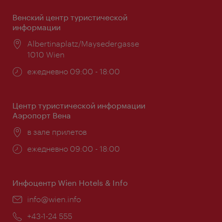
Венский центр туристической
информации
Расположение:
Albertinaplatz/Maysedergasse
1010 Wien
Часы
ежедневно 09:00 - 18:00
работы:
Центр туристической информации
Аэропорт Вена
Расположение:
в зале прилетов
Часы
ежедневно 09:00 - 18:00
работы:
Инфоцентр Wien Hotels & Info
Эл.
info@wien.info
почта:
Телефон:
+43-1-24 555