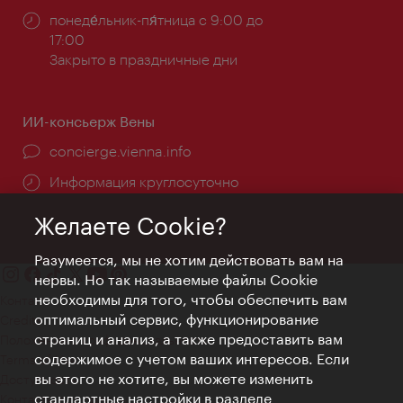
Часы
понеде́льник-пя́тница с 9:00 до
работы:
17:00
Закрыто в праздничные дни
ИИ-консьерж Вены
concierge.vienna.info
Информация круглосуточно
Желаете Cookie?
Разумеется, мы не хотим действовать вам на
нервы. Но так называемые файлы Cookie
необходимы для того, чтобы обеспечить вам
Контакт
оптимальный сервис, функционирование
Credits
страниц и анализ, а также предоставить вам
Положение о конфиденциальности
содержимое с учетом ваших интересов. Если
Terms of Use
вы этого не хотите, вы можете изменить
Доступность
стандартные настройки в разделе
Контакты для прессы