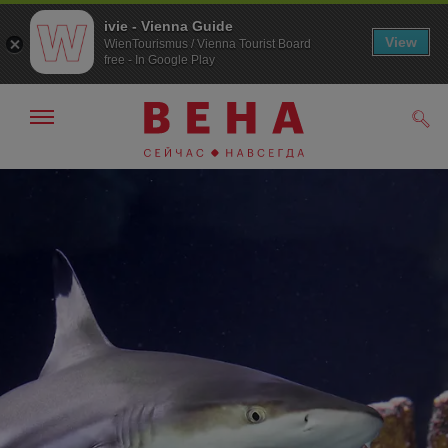
ivie - Vienna Guide
View
WienTourismus / Vienna Tourist Board
free - In Google Play
Показать/
Поис
скрыть
панель
навигации
К
К
навигации
содержанию