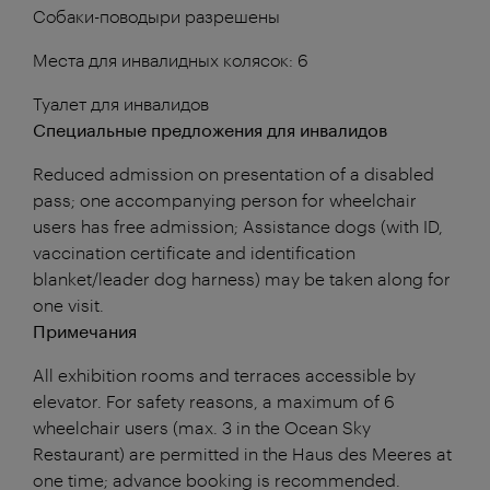
Собаки-поводыри разрешены
Места для инвалидных колясок: 6
Туалет для инвалидов
Специальные предложения для инвалидов
Reduced admission on presentation of a disabled
pass; one accompanying person for wheelchair
users has free admission; Assistance dogs (with ID,
vaccination certificate and identification
blanket/leader dog harness) may be taken along for
one visit.
Примечания
All exhibition rooms and terraces accessible by
elevator. For safety reasons, a maximum of 6
wheelchair users (max. 3 in the Ocean Sky
Restaurant) are permitted in the Haus des Meeres at
one time; advance booking is recommended.