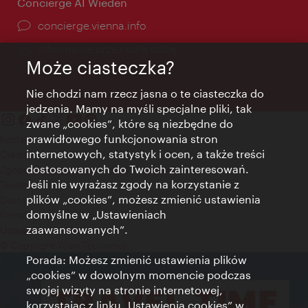
Concierge AI Wiedeń
concierge.vienna.info
Informacje przez całą dobę
Może ciasteczka?
Nie chodzi nam rzecz jasna o te ciasteczka do
jedzenia. Mamy na myśli specjalne pliki, tak
zwane „cookies”, które są niezbędne do
prawidłowego funkcjonowania stron
Kontakt
internetowych, statystyk i ocen, a także treści
Credits
dostosowanych do Twoich zainteresowań.
Zgoda na przetwarzanie danych osobowych
Jeśli nie wyrażasz zgody na korzystanie z
Terms of Use
plików „cookies”, możesz zmienić ustawienia
Dostępność
domyślne w „Ustawieniach
Kontakt prasowy
zaawansowanych”.
Ustawienia cookies
© Copyright Wien Tourismus
Porada: Możesz zmienić ustawienia plików
„cookies” w dowolnym momencie podczas
swojej wizyty na stronie internetowej,
korzystając z linku „Ustawienia cookies” w