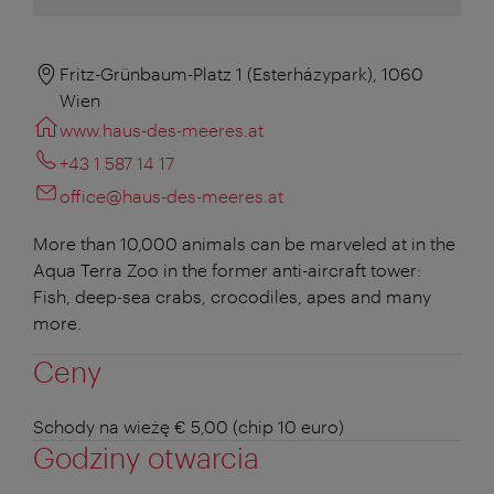
Fritz-Grünbaum-Platz 1 (Esterházypark), 1060
Wien
www.haus-des-meeres.at
+43 1 587 14 17
office@haus-des-meeres.at
More than 10,000 animals can be marveled at in the
Aqua Terra Zoo in the former anti-aircraft tower:
Fish, deep-sea crabs, crocodiles, apes and many
more.
Ceny
Schody na wieżę € 5,00 (chip 10 euro)
Godziny otwarcia