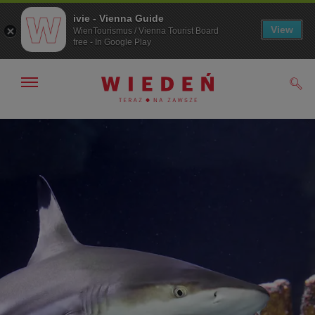
ivie - Vienna Guide
View
WienTourismus / Vienna Tourist Board
free - In Google Play
Pokaż/ukryj
Szuk
nawigację
Przejdź
Przejdź
do
do
nawigacji
treści