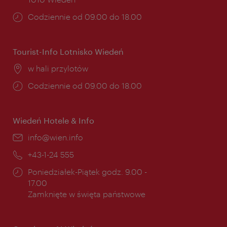
Godziny
Codziennie od 09.00 do 18.00
otwarcia:
Tourist-Info Lotnisko Wiedeń
Miejsce:
w hali przylotów
Godziny
Codziennie od 09.00 do 18.00
otwarcia:
Wiedeń Hotele & Info
E-
info@wien.info
mail:
Telefon:
+43-1-24 555
Godziny
Poniedziałek-Piątek godz. 9.00 -
otwarcia:
17.00
Zamknięte w święta państwowe