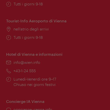
Orari
Tutti i giorni 9-18
di
apertura:
Tourist-Info Aeroporto di Vienna
Posizione:
nell’atrio degli arrivi
Orari
Tutti i giorni 9-18
di
apertura:
Hotel di Vienna e informazioni
Email:
info@wien.info
Telefono:
+43-1-24 555
Orari
Lunedì-Venerdì ore 9–17
di
Chiuso nei giorni festivi
apertura:
Concierge IA Vienna
Ort:
concierge.vienna.info