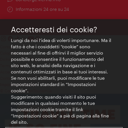
Öffnungszeiten:
Informazioni 24 ore su 24
Accetteresti dei cookie?
Lungi da noi l’idea di volerti importunare. Ma il
fatto è che i cosiddetti “cookie” sono
Contatti
necessari al fine di offrirvi il miglior servizio
Colophon
possibile e consentire il funzionamento del
Dichiarazione sulla protezione dei dati
sito web, le analisi della navigazione e i
Terms of Use
contenuti ottimizzati in base ai tuoi interessi.
Accessibilità
Se non vuoi abilitarli, puoi modificare le tue
Contatto stampa
impostazioni standard in “Impostazioni
Impostazioni cookie
cookie”.
© Copyright WienTourismus
Suggerimento: quando visiti il sito puoi
modificare in qualsiasi momento le tue
impostazioni cookie tramite il link
“Impostazioni cookie” a piè di pagina alla fine
del sito.