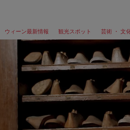
メ
こ
何
ウィーン最新情報
観光スポット
芸術 ・ 文
ニ
の
を
ュ
ペ
お
ー
ー
探
へ
ジ
し
の
で
ト
す
ッ
か？
プ
へ