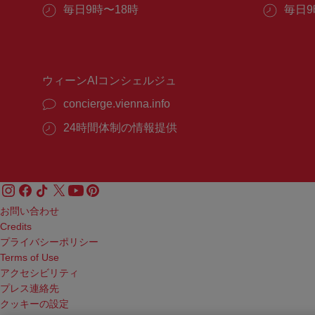
所：
所：
営
毎日9時〜18時
営
毎日9
業
業
時
時
間：
間：
ウィーンAIコンシェルジュ
concierge.vienna.info
24時間体制の情報提供
お問い合わせ
Credits
プライバシーポリシー
Terms of Use
アクセシビリティ
プレス連絡先
クッキーの設定