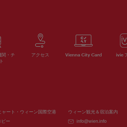
機関・チ
アクセス
Vienna City Card
ivie
ト
ヒャート・ウィーン国際空港
ウィーン観光＆宿泊案内
ロビー
E
info@wien.info