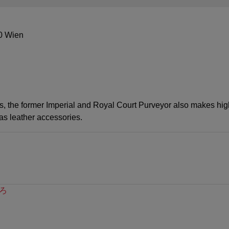
0 Wien
, the former Imperial and Royal Court Purveyor also makes high
s leather accessories.
ろ