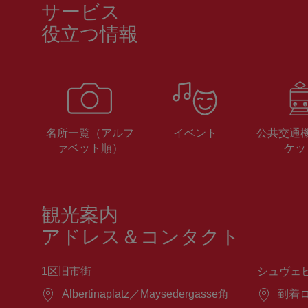
サービス
役立つ情報
名所一覧（アルフ
イベント
公共交通
ァベット順）
ケッ
観光案内
アドレス＆コンタクト
1区旧市街
シュヴェ
場
Albertinaplatz／Maysedergasse角
場
到着