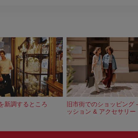
を新調するところ
旧市街でのショッピング –
ッション & アクセサリー