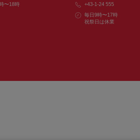
メ
時〜18時
電
+43-1-24 555
ー
話
ル：
営
毎日9時〜17時
番
業
祝祭日は休業
号：
時
間：