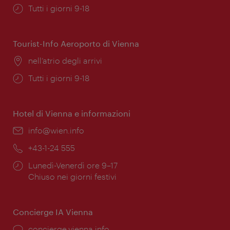
Orari
Tutti i giorni 9-18
di
apertura:
Tourist-Info Aeroporto di Vienna
Posizione:
nell’atrio degli arrivi
Orari
Tutti i giorni 9-18
di
apertura:
Hotel di Vienna e informazioni
Email:
info@wien.info
Telefono:
+43-1-24 555
Orari
Lunedì-Venerdì ore 9–17
di
Chiuso nei giorni festivi
apertura:
Concierge IA Vienna
Ort:
concierge.vienna.info