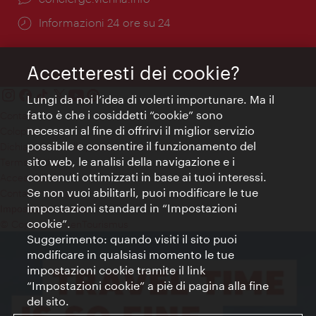
Öffnungszeiten:
Informazioni 24 ore su 24
Accetteresti dei cookie?
Lungi da noi l’idea di volerti importunare. Ma il
fatto è che i cosiddetti “cookie” sono
Contatti
necessari al fine di offrirvi il miglior servizio
Colophon
possibile e consentire il funzionamento del
Dichiarazione sulla protezione dei dati
sito web, le analisi della navigazione e i
Terms of Use
contenuti ottimizzati in base ai tuoi interessi.
Accessibilità
Se non vuoi abilitarli, puoi modificare le tue
Contatto stampa
impostazioni standard in “Impostazioni
Impostazioni cookie
cookie”.
© Copyright WienTourismus
Suggerimento: quando visiti il sito puoi
modificare in qualsiasi momento le tue
impostazioni cookie tramite il link
“Impostazioni cookie” a piè di pagina alla fine
del sito.