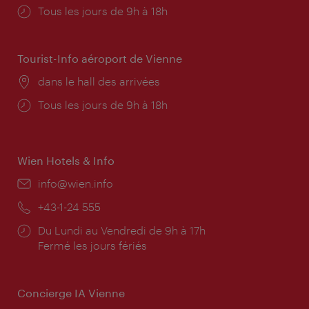
Horaires
Tous les jours de 9h à 18h
d'ouverture:
Tourist-Info aéroport de Vienne
Lieu:
dans le hall des arrivées
Horaires
Tous les jours de 9h à 18h
d'ouverture:
Wien Hotels & Info
E-
info@wien.info
mail:
Téléphone:
+43-1-24 555
Horaires
Du Lundi au Vendredi de 9h à 17h
d'ouverture:
Fermé les jours fériés
Concierge IA Vienne