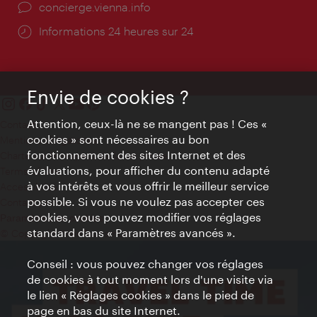
Ort:
concierge.vienna.info
Öffnungszeiten:
Informations 24 heures sur 24
Envie de cookies ?
Attention, ceux-là ne se mangent pas ! Ces «
Contact
cookies » sont nécessaires au bon
Mentions obligatoires
fonctionnement des sites Internet et des
Charte sur le respect de la vie privée
évaluations, pour afficher du contenu adapté
Terms of Use
à vos intérêts et vous offrir le meilleur service
Accessibilité
possible. Si vous ne voulez pas accepter ces
Contact presse
cookies, vous pouvez modifier vos réglages
Paramètres de cookies
standard dans « Paramètres avancés ».
© Copyright WienTourismus
Conseil : vous pouvez changer vos réglages
de cookies à tout moment lors d'une visite via
le lien « Réglages cookies » dans le pied de
page en bas du site Internet.