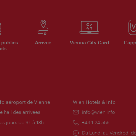
 publics
Arrivée
Vienna City Card
L'appl
ets
nfo aéroport de Vienne
Wien Hotels & Info
e hall des arrivées
E-
info@wien.info
mail:
res
es jours de 9h à 18h
Téléphone:
+43-1-24 555
rture:
Horaires
Du Lundi au Vendredi de