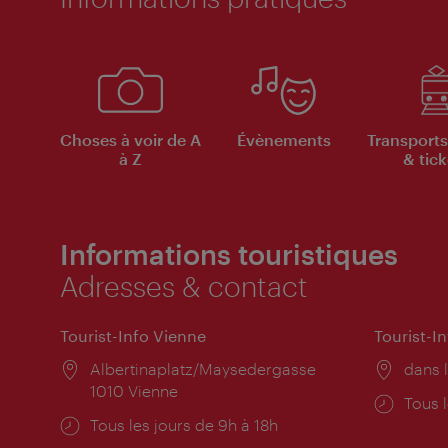
Choses à voir de A
Évènements
Transports
à Z
& tick
Informations touristiques
Adresses & contact
Tourist-Info Vienne
Tourist-I
Lieu:
Albertinaplatz/Maysedergasse
Lieu:
dans l
1010 Vienne
Horai
Tous l
Horaires
Tous les jours de 9h à 18h
d'ouve
d'ouverture: