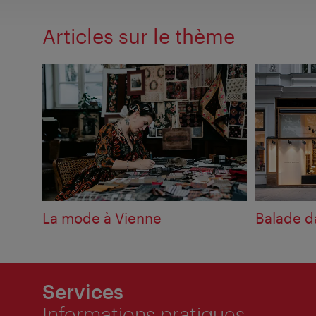
Articles sur le thème
La mode à Vienne
Balade d
Services
Informations pratiques