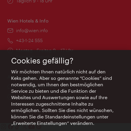
Öffnungszeiten:
Täglich 9 - 18 Uhr
Wien Hotels & Info
Email:
info@wien.info
Telefon:
+43-1-24 555
Öffnungszeiten:
Montag - Freitag 9 – 17 Uhr
Feiertags geschlossen
Cookies gefällig?
Wir möchten Ihnen natürlich nicht auf den
AI Concierge Wien
Keks gehen. Aber so genannte “Cookies” sind
notwendig, um Ihnen den bestmöglichen
Ort:
concierge.wien.info
Service zu bieten und die Funktion der
Öffnungszeiten:
Informationen rund um die Uhr
Websites und Auswertungen sowie auf Ihre
Interessen zugeschnittene Inhalte zu
ermöglichen. Sollten Sie dies nicht wünschen,
können Sie die Standardeinstellungen unter
„Erweiterte Einstellungen“ verändern.