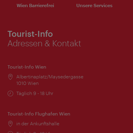
Wien Barrierefrei
Unsere Services
Tourist-Info
Adressen & Kontakt
Tourist-Info Wien
Ort:
Albertinaplatz/Maysedergasse
1010 Wien
Öffnungszeiten:
Täglich 9 - 18 Uhr
Tourist-Info Flughafen Wien
Ort:
in der Ankunftshalle