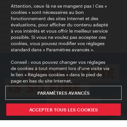
Attention, ceux-là ne se mangent pas ! Ces «
Contact
cookies » sont nécessaires au bon
Mentions obligatoires
fonctionnement des sites Internet et des
Charte sur le respect de la vie privée
évaluations, pour afficher du contenu adapté
Terms of Use
à vos intérêts et vous offrir le meilleur service
Accessibilité
possible. Si vous ne voulez pas accepter ces
Contact presse
cookies, vous pouvez modifier vos réglages
Paramètres de cookies
standard dans « Paramètres avancés ».
© Copyright WienTourismus
Conseil : vous pouvez changer vos réglages
de cookies à tout moment lors d'une visite via
le lien « Réglages cookies » dans le pied de
page en bas du site Internet.
PARAMÈTRES AVANCÉS
ACCEPTER TOUS LES COOKIES