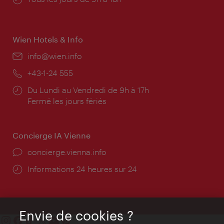
d'ouverture:
Wien Hotels & Info
E-
info@wien.info
mail:
Téléphone:
+43-1-24 555
Horaires
Du Lundi au Vendredi de 9h à 17h
d'ouverture:
Fermé les jours fériés
Concierge IA Vienne
Ort:
concierge.vienna.info
Öffnungszeiten:
Informations 24 heures sur 24
Envie de cookies ?