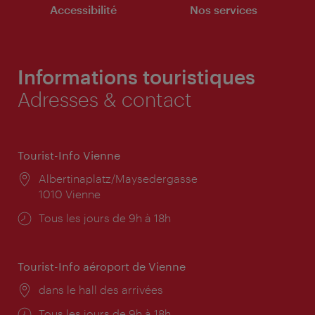
Accessibilité
Nos services
Informations touristiques
Adresses & contact
Tourist-Info Vienne
Lieu:
Albertinaplatz/Maysedergasse
1010 Vienne
Horaires
Tous les jours de 9h à 18h
d'ouverture:
Tourist-Info aéroport de Vienne
Lieu:
dans le hall des arrivées
Horaires
Tous les jours de 9h à 18h