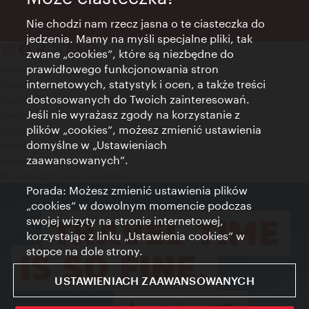
Nie chodzi nam rzecz jasna o te ciasteczka do
jedzenia. Mamy na myśli specjalne pliki, tak
zwane „cookies”, które są niezbędne do
prawidłowego funkcjonowania stron
Kontakt
internetowych, statystyk i ocen, a także treści
Credits
dostosowanych do Twoich zainteresowań.
Zgoda na przetwarzanie danych osobowych
Jeśli nie wyrażasz zgody na korzystanie z
Terms of Use
plików „cookies”, możesz zmienić ustawienia
Dostępność
domyślne w „Ustawieniach
Kontakt prasowy
zaawansowanych”.
Ustawienia cookies
© Copyright Wien Tourismus
Porada: Możesz zmienić ustawienia plików
„cookies” w dowolnym momencie podczas
swojej wizyty na stronie internetowej,
korzystając z linku „Ustawienia cookies” w
stopce na dole strony.
USTAWIENIACH ZAAWANSOWANYCH