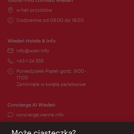
Miejsce:
w hali przylotów
Godziny
Codziennie od 09.00 do 18.00
otwarcia:
Wiedeń Hotele & Info
E-
info@wien.info
mail:
Telefon:
+43-1-24 555
Godziny
Poniedziałek-Piątek godz. 9.00 -
otwarcia:
17.00
Zamknięte w święta państwowe
Concierge AI Wiedeń
concierge.vienna.info
Informacje przez całą dobę
Może ciasteczka?