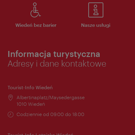
Wiedeń bez barier
Nasze usługi
Informacja turystyczna
Adresy i dane kontaktowe
Tourist-Info Wiedeń
Miejsce:
Albertinaplatz/Maysedergasse
1010 Wiedeń
Godziny
Codziennie od 09.00 do 18.00
otwarcia:
Tourist-Info Lotnisko Wiedeń