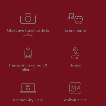
Obiective turistice de la
Evenimente
A la Z
Transport în comun &
Sosire
biletele
Vienna City Card
Aplicaţia ivie