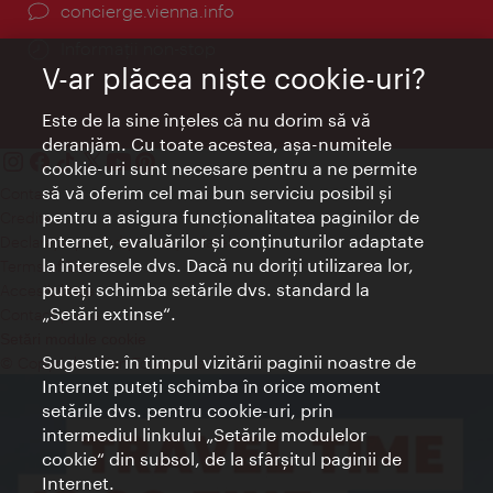
concierge.vienna.info
Informații non-stop
V-ar plăcea nişte cookie-uri?
Este de la sine înţeles că nu dorim să vă
deranjăm. Cu toate acestea, aşa-numitele
cookie-uri sunt necesare pentru a ne permite
să vă oferim cel mai bun serviciu posibil şi
Contact
pentru a asigura funcţionalitatea paginilor de
Credits
Internet, evaluărilor şi conţinuturilor adaptate
Declaraţie privind protecţia datelor
la interesele dvs. Dacă nu doriţi utilizarea lor,
Terms of Use
puteţi schimba setările dvs. standard la
Accesibilitate
„Setări extinse“.
Contact presa
Setări module cookie
Sugestie: în timpul vizitării paginii noastre de
© Copyright Wien Tourismus
Internet puteţi schimba în orice moment
setările dvs. pentru cookie-uri, prin
intermediul linkului „Setările modulelor
cookie“ din subsol, de la sfârşitul paginii de
Internet.