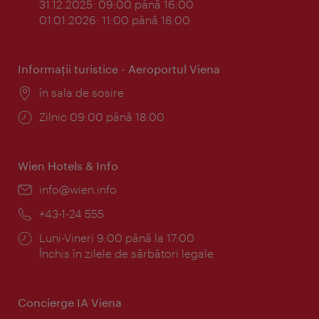
31.12.2025: 09:00 până 16:00
01.01.2026: 11:00 până 18:00
Informaţii turistice - Aeroportul Viena
Locul:
în sala de sosire
Program:
Zilnic 09:00 până 18:00
Wien Hotels & Info
E-
info@wien.info
mail:
Telefon:
+43-1-24 555
Program:
Luni-Vineri 9:00 până la 17:00
Închis în zilele de sărbători legale
Concierge IA Viena