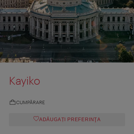
Kayiko
CUMPĂRARE
ADĂUGAȚI PREFERINŢA