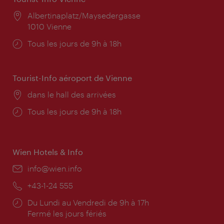
Lieu:
Albertinaplatz/Maysedergasse
1010 Vienne
Horaires
Tous les jours de 9h à 18h
d'ouverture:
Tourist-Info aéroport de Vienne
Lieu:
dans le hall des arrivées
Horaires
Tous les jours de 9h à 18h
d'ouverture:
Wien Hotels & Info
E-
info@wien.info
mail:
Téléphone:
+43-1-24 555
Horaires
Du Lundi au Vendredi de 9h à 17h
d'ouverture:
Fermé les jours fériés