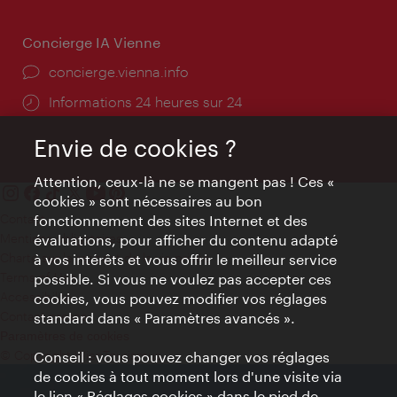
Concierge IA Vienne
Ort:
concierge.vienna.info
Öffnungszeiten:
Informations 24 heures sur 24
Envie de cookies ?
Attention, ceux-là ne se mangent pas ! Ces «
cookies » sont nécessaires au bon
Contact
fonctionnement des sites Internet et des
Mentions obligatoires
évaluations, pour afficher du contenu adapté
Charte sur le respect de la vie privée
à vos intérêts et vous offrir le meilleur service
Terms of Use
possible. Si vous ne voulez pas accepter ces
Accessibilité
cookies, vous pouvez modifier vos réglages
Contact presse
standard dans « Paramètres avancés ».
Paramètres de cookies
© Copyright WienTourismus
Conseil : vous pouvez changer vos réglages
de cookies à tout moment lors d'une visite via
le lien « Réglages cookies » dans le pied de