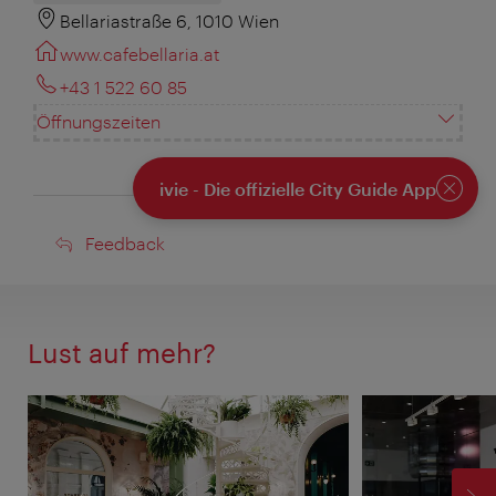
Bellariastraße 6, 1010 Wien
www.cafebellaria.at
+43 1 522 60 85
Öffnungszeiten
ivie - Die offizielle City Guide App
Schlie
Feedback
Feedback
Lust auf mehr?