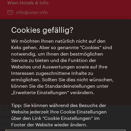
Wien Hotels & Info
Email:
info@wien.info
Telefon:
+43-1-24 555
Cookies gefällig?
Öffnungszeiten:
Montag - Freitag 9 – 17 Uhr
Feiertags geschlossen
Wir möchten Ihnen natürlich nicht auf den
Keks gehen. Aber so genannte “Cookies” sind
notwendig, um Ihnen den bestmöglichen
AI Concierge Wien
Service zu bieten und die Funktion der
Websites und Auswertungen sowie auf Ihre
Ort:
concierge.wien.info
Interessen zugeschnittene Inhalte zu
Öffnungszeiten:
Informationen rund um die Uhr
ermöglichen. Sollten Sie dies nicht wünschen,
können Sie die Standardeinstellungen unter
„Erweiterte Einstellungen“ verändern.
Tipp: Sie können während des Besuchs der
Website jederzeit Ihre Cookie Einstellungen
Kontakt
über den Link “Cookie Einstellungen” im
Impressum
Footer der Website wieder ändern.
Datenschutz