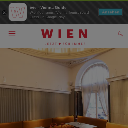
ivie - Vienna Guide
Ansehen
WienTourismus / Vienna Tourist Board
Gratis - In Google Play
Navigation
Such
anzeigen/
ausblenden
Zur
Zum
Navigation
Inhalt