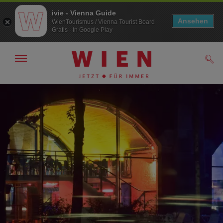
ivie - Vienna Guide
Ansehen
WienTourismus / Vienna Tourist Board
Gratis - In Google Play
Navigation
Such
anzeigen/
ausblenden
Zur
Zum
Navigation
Inhalt