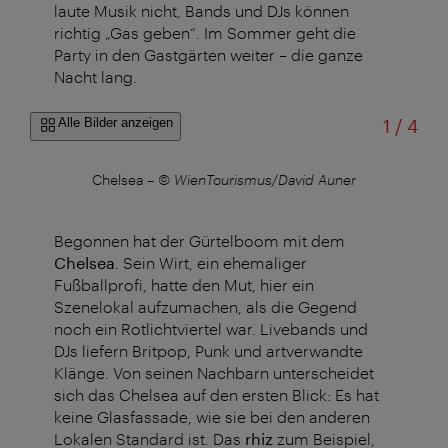
laute Musik nicht, Bands und DJs können
richtig „Gas geben“. Im Sommer geht die
Party in den Gastgärten weiter – die ganze
Nacht lang.
von
Alle Bilder anzeigen
1
/
4
er
Chelsea
–
© WienTourismus/David Auner
Ch
Begonnen hat der Gürtelboom mit dem
Chelsea
. Sein Wirt, ein ehemaliger
Fußballprofi, hatte den Mut, hier ein
Szenelokal aufzumachen, als die Gegend
noch ein Rotlichtviertel war. Livebands und
DJs liefern Britpop, Punk und artverwandte
Klänge. Von seinen Nachbarn unterscheidet
sich das Chelsea auf den ersten Blick: Es hat
keine Glasfassade, wie sie bei den anderen
Lokalen Standard ist. Das
rhiz
zum Beispiel,