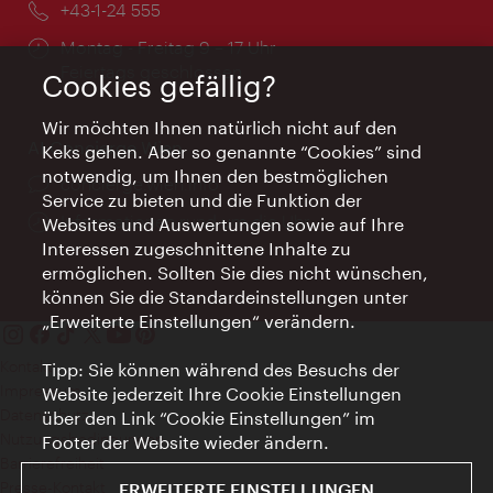
Telefon:
+43-1-24 555
Öffnungszeiten:
Montag - Freitag 9 – 17 Uhr
Feiertags geschlossen
Cookies gefällig?
Wir möchten Ihnen natürlich nicht auf den
AI Concierge Wien
Keks gehen. Aber so genannte “Cookies” sind
notwendig, um Ihnen den bestmöglichen
Ort:
concierge.wien.info
Service zu bieten und die Funktion der
Öffnungszeiten:
Informationen rund um die Uhr
Websites und Auswertungen sowie auf Ihre
Interessen zugeschnittene Inhalte zu
ermöglichen. Sollten Sie dies nicht wünschen,
können Sie die Standardeinstellungen unter
„Erweiterte Einstellungen“ verändern.
Kontakt
Tipp: Sie können während des Besuchs der
Impressum
Website jederzeit Ihre Cookie Einstellungen
Datenschutz
über den Link “Cookie Einstellungen” im
Nutzungsbedingungen
Footer der Website wieder ändern.
Barrierefreiheit
Presse-Kontakt
ERWEITERTE EINSTELLUNGEN