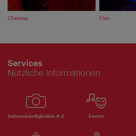
Chelsea
Flex
Services
Nützliche Informationen
Sehenswürdigkeiten A-Z
Events