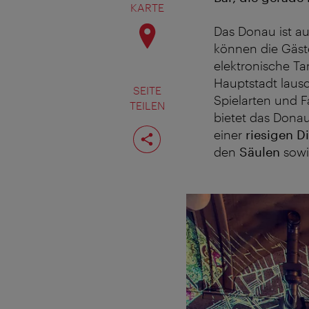
KARTE
Das Donau ist a
können die Gäst
elektronische T
Hauptstadt lausc
SEITE
Spielarten und 
TEILEN
bietet das Dona
Seite
einer
riesigen D
teilen
den
Säulen
sowi