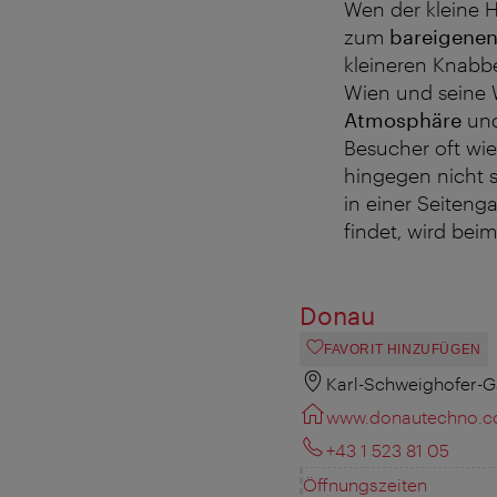
Wen der kleine H
zum
bareigenen
kleineren Knabbe
Wien und seine 
Atmosphäre
und
Besucher oft wi
hingegen nicht s
in einer Seiteng
findet, wird bei
Donau
FAVORIT HINZUFÜGEN
Karl-Schweighofer-G
www.donautechno.
+43 1 523 81 05
Öffnungszeiten