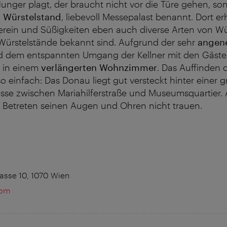
unger plagt, der braucht nicht vor die Türe gehen, so
 Würstelstand
, liebevoll Messepalast benannt. Dort e
rein und Süßigkeiten eben auch diverse Arten von Wür
Würstelstände bekannt sind. Aufgrund der sehr
angen
 dem entspannten Umgang der Kellner mit den Gästen
e in einem
verlängerten Wohnzimmer
. Das Auffinden d
o einfach: Das Donau liegt gut versteckt hinter einer g
asse zwischen Mariahilferstraße und Museumsquartier. 
m Betreten seinen Augen und Ohren nicht trauen.
asse 10, 1070 Wien
com