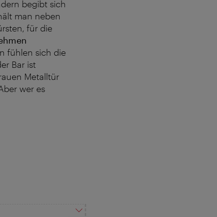
ndern begibt sich
rhält man neben
sten, für die
ehmen
 fühlen sich die
er Bar ist
rauen Metalltür
Aber wer es