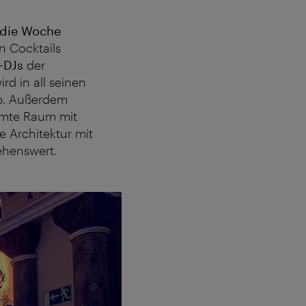
 die Woche
n Cocktails
-DJs
der
rd in all seinen
ep. Außerdem
amte Raum mit
ie Architektur mit
ehenswert.