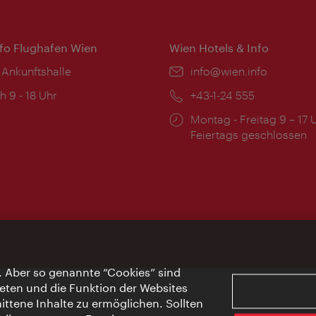
nfo Flughafen Wien
Wien Hotels & Info
 Ankunftshalle
Email:
info@wien.info
ngszeiten:
h 9 - 18 Uhr
Telefon:
+43-1-24 555
Öffnungszeiten:
Montag - Freitag 9 – 17 
Feiertags geschlossen
. Aber so genannte “Cookies” sind
eten und die Funktion der Websites
ttene Inhalte zu ermöglichen. Sollten