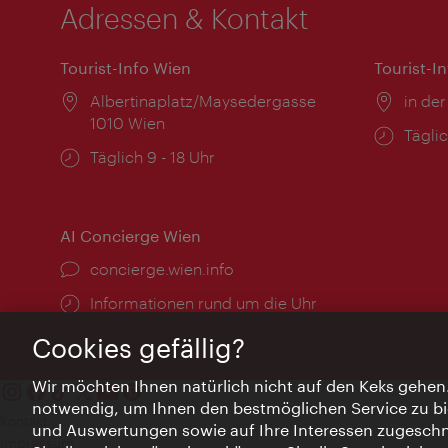
Adressen & Kontakt
Tourist-Info Wien
Tourist-I
Ort:
Albertinaplatz/Maysedergasse
Ort:
in der
1010 Wien
Öffnu
Täglic
Öffnungszeiten:
Täglich 9 - 18 Uhr
AI Concierge Wien
Ort:
concierge.wien.info
Öffnungszeiten:
Informationen rund um die Uhr
Cookies gefällig?
Wir möchten Ihnen natürlich nicht auf den Keks gehen
notwendig, um Ihnen den bestmöglichen Service zu bi
Kontakt
und Auswertungen sowie auf Ihre Interessen zugeschni
Impressum