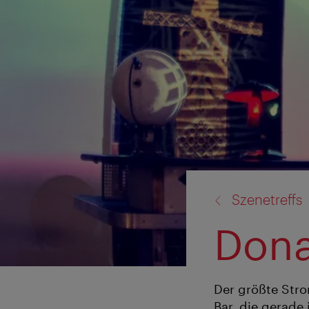
Zurück
Szenetreffs
zu:
Don
Der größte Stro
Bar, die gerade 