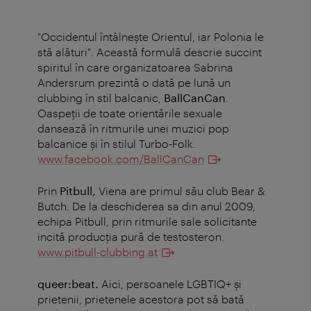
"Occidentul întâlneşte Orientul, iar Polonia le
stă alături". Această formulă descrie succint
spiritul în care organizatoarea Sabrina
Andersrum prezintă o dată pe lună un
clubbing în stil balcanic,
BallCanCan
.
Oaspeţii de toate orientările sexuale
dansează în ritmurile unei muzici pop
balcanice şi în stilul Turbo-Folk.
www.facebook.com/BallCanCan
Prin
Pitbull,
Viena
are primul său club Bear &
Butch. De la deschiderea sa din anul 2009,
echipa Pitbull, prin ritmurile sale solicitante
incită producţia pură de testosteron.
www.pitbull-clubbing.at
queer:beat.
Aici, persoanele LGBTIQ+ şi
prietenii, prietenele acestora pot să bată