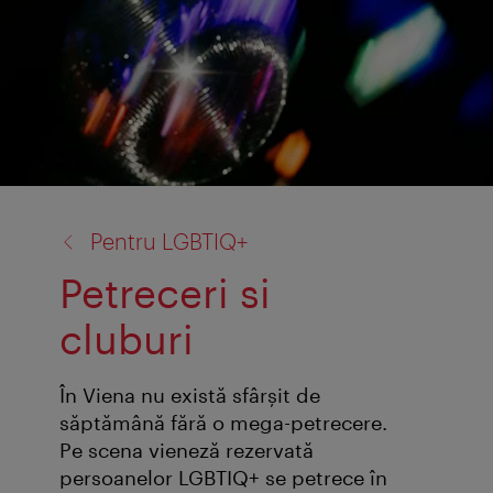
înapoi
Pentru LGBTIQ+
la:
Petreceri si
cluburi
În Viena nu există sfârşit de
săptămână fără o mega-petrecere.
Pe scena vieneză rezervată
persoanelor LGBTIQ+ se petrece în