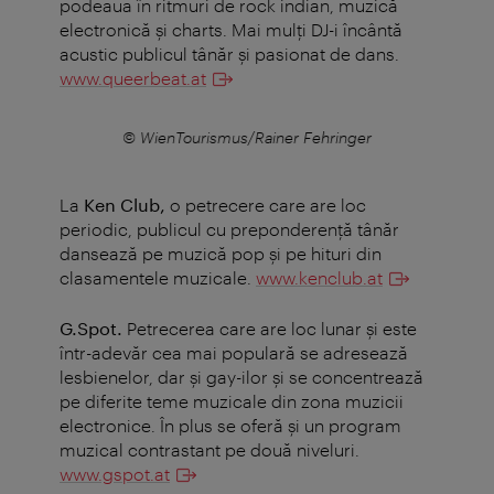
podeaua în ritmuri de rock indian, muzică
electronică şi charts. Mai mulţi DJ-i încântă
acustic publicul tânăr şi pasionat de dans.
www.queerbeat.at
r
© WienTourismus/Rainer Fehringer
La
Ken Club,
o petrecere care are loc
periodic, publicul cu preponderență tânăr
dansează pe muzică pop şi pe hituri din
clasamentele muzicale.
www.kenclub.at
G.Spot.
Petrecerea care are loc lunar şi este
într-adevăr cea mai populară se adresează
lesbienelor, dar şi gay-ilor şi se concentrează
pe diferite teme muzicale din zona muzicii
electronice. În plus se oferă şi un program
muzical contrastant pe două niveluri.
www.gspot.at