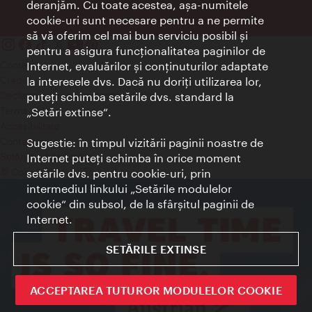
deranjăm. Cu toate acestea, aşa-numitele
cookie-uri sunt necesare pentru a ne permite
să vă oferim cel mai bun serviciu posibil şi
pentru a asigura funcţionalitatea paginilor de
Contact
Internet, evaluărilor şi conţinuturilor adaptate
Credits
la interesele dvs. Dacă nu doriţi utilizarea lor,
Declaraţie privind protecţia datelor
puteţi schimba setările dvs. standard la
Terms of Use
„Setări extinse“.
Accesibilitate
Contact presa
Sugestie: în timpul vizitării paginii noastre de
Internet puteţi schimba în orice moment
Setări module cookie
© Copyright Wien Tourismus
setările dvs. pentru cookie-uri, prin
intermediul linkului „Setările modulelor
cookie“ din subsol, de la sfârşitul paginii de
Internet.
SETĂRILE EXTINSE
ACCEPTAREA TUTUROR MODULELOR COOKIE