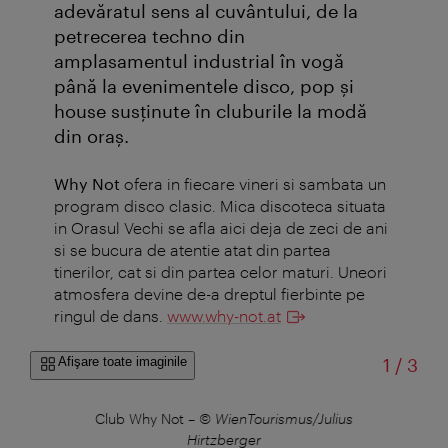
adevăratul sens al cuvântului, de la
petrecerea techno din
amplasamentul industrial în vogă
până la evenimentele disco, pop şi
house susţinute în cluburile la modă
din oraş.
Why Not
ofera in fiecare vineri si sambata un
program disco clasic. Mica discoteca situata
in Orasul Vechi se afla aici deja de zeci de ani
si se bucura de atentie atat din partea
tinerilor, cat si din partea celor maturi. Uneori
atmosfera devine de-a dreptul fierbinte pe
ringul de dans.
www.why-not.at
din
Afişare toate imaginile
1
/
3
ius
Club Why Not
–
© WienTourismus/Julius
Cl
Hirtzberger