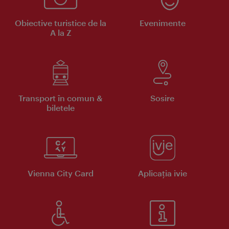
Obiective turistice de la
Evenimente
A la Z
Transport în comun &
Sosire
biletele
Vienna City Card
Aplicaţia ivie