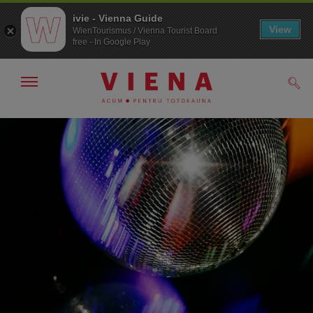
ivie - Vienna Guide
View
WienTourismus / Vienna Tourist Board
free - In Google Play
Arată/ascunde
Căut
navigarea
Către
Către
navigare
texte