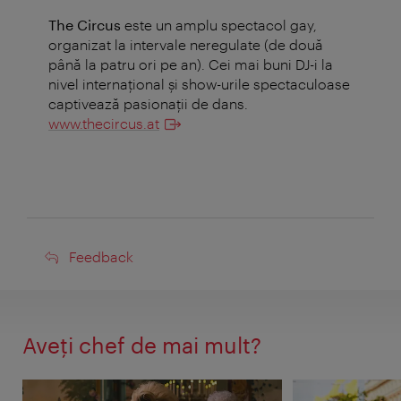
The Circus
este un amplu spectacol gay,
organizat la intervale neregulate (de două
până la patru ori pe an). Cei mai buni DJ-i la
nivel internaţional şi show-urile spectaculoase
captivează pasionaţii de dans.
www.thecircus.at
Feedback
Feedback
Aveţi chef de mai mult?