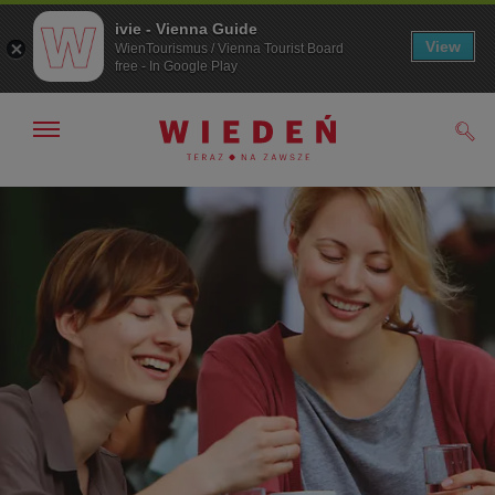
ivie - Vienna Guide
View
WienTourismus / Vienna Tourist Board
free - In Google Play
Pokaż/ukryj
Szuk
nawigację
Przejdź
Przejdź
do
do
nawigacji
treści