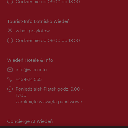
Godziny
Codziennie od 09.00 do 18.00
otwarcia:
Tourist-Info Lotnisko Wiedeń
Miejsce:
w hali przylotów
Godziny
Codziennie od 09.00 do 18.00
otwarcia:
Wiedeń Hotele & Info
E-
info@wien.info
mail:
Telefon:
+43-1-24 555
Godziny
Poniedziałek-Piątek godz. 9.00 -
otwarcia:
17.00
Zamknięte w święta państwowe
Concierge AI Wiedeń