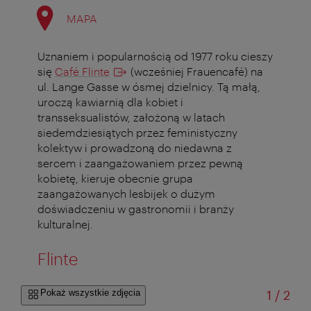
MAPA
Uznaniem i popularnością od 1977 roku cieszy
się
Café Flinte
(wcześniej Frauencafé) na
ul. Lange Gasse w ósmej dzielnicy. Tą małą,
uroczą kawiarnią dla kobiet i
transseksualistów, założoną w latach
siedemdziesiątych przez feministyczny
kolektyw i prowadzoną do niedawna z
sercem i zaangażowaniem przez pewną
kobietę, kieruje obecnie grupa
zaangażowanych lesbijek o dużym
doświadczeniu w gastronomii i branży
kulturalnej.
Flinte
od
Pokaż wszystkie zdjęcia
1
/
2