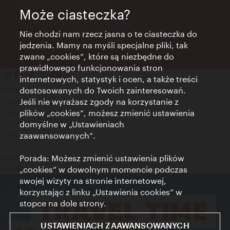
concierge.vienna.info
Może ciasteczka?
Informacje przez całą dobę
Nie chodzi nam rzecz jasna o te ciasteczka do
jedzenia. Mamy na myśli specjalne pliki, tak
zwane „cookies”, które są niezbędne do
prawidłowego funkcjonowania stron
internetowych, statystyk i ocen, a także treści
Kontakt
dostosowanych do Twoich zainteresowań.
Credits
Jeśli nie wyrażasz zgody na korzystanie z
Zgoda na przetwarzanie danych osobowych
plików „cookies”, możesz zmienić ustawienia
Terms of Use
domyślne w „Ustawieniach
Dostępność
zaawansowanych”.
Kontakt prasowy
Porada: Możesz zmienić ustawienia plików
Ustawienia cookies
© Copyright Wien Tourismus
„cookies” w dowolnym momencie podczas
swojej wizyty na stronie internetowej,
korzystając z linku „Ustawienia cookies” w
stopce na dole strony.
USTAWIENIACH ZAAWANSOWANYCH