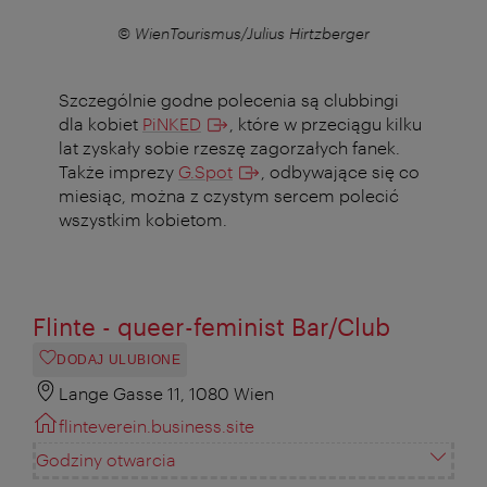
r
© WienTourismus/Julius Hirtzberger
Szczególnie godne polecenia są clubbingi
dla kobiet
PiNKED
, które w przeciągu kilku
lat zyskały sobie rzeszę zagorzałych fanek.
Także imprezy
G.Spot
, odbywające się co
miesiąc, można z czystym sercem polecić
wszystkim kobietom.
Flinte - queer-feminist Bar/Club
DODAJ ULUBIONE
Lange Gasse 11, 1080 Wien
flinteverein.business.site
Godziny otwarcia