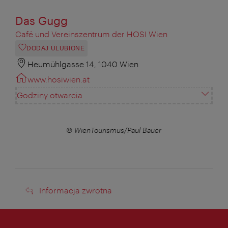
Das Gugg
Café und Vereinszentrum der HOSI Wien
DODAJ ULUBIONE
Heumühlgasse 14, 1040 Wien
www.hosiwien.at
Godziny otwarcia
© WienTourismus/Paul Bauer
Informacja
Informacja zwrotna
zwrotna