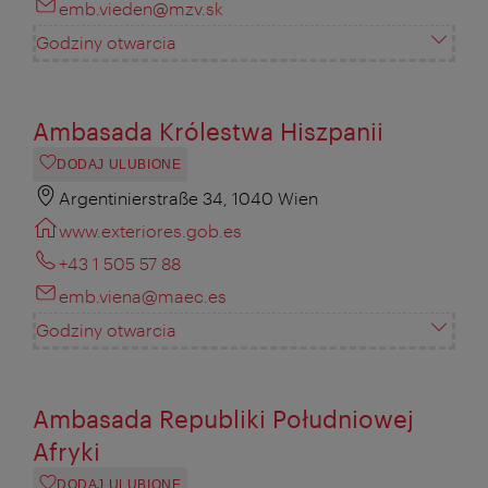
emb.vieden@mzv.sk
Godziny otwarcia
Ambasada Królestwa Hiszpanii
DODAJ ULUBIONE
Argentinierstraße 34, 1040 Wien
www.exteriores.gob.es
+43 1 505 57 88
emb.viena@maec.es
Godziny otwarcia
Ambasada Republiki Południowej
Afryki
DODAJ ULUBIONE