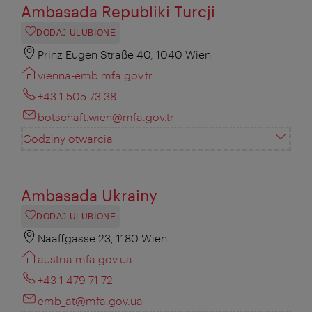
Ambasada Republiki Turcji
DODAJ ULUBIONE
Prinz Eugen Straße 40, 1040 Wien
vienna-emb.mfa.gov.tr
+43 1 505 73 38
botschaft.wien@mfa.gov.tr
Godziny otwarcia
Ambasada Ukrainy
DODAJ ULUBIONE
Naaffgasse 23, 1180 Wien
austria.mfa.gov.ua
+43 1 479 71 72
emb_at@mfa.gov.ua