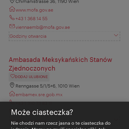
Chimanistrasse 36, 1190 Wien
www.mofa.gov.ae
+43 1 368 14 55
viennaemb@mofa.gov.ae
Godziny otwarcia
Ambasada Meksykańskich Stanów
Zjednoczonych
DODAJ ULUBIONE
Renngasse 5/1/5+6, 1010 Wien
embamex.sre.gob.mx
+43 1 310 73 83 11
Może ciasteczka?
embaustria@sre.gob.mx
Godziny otwarcia
Nie chodzi nam rzecz jasna o te ciasteczka do