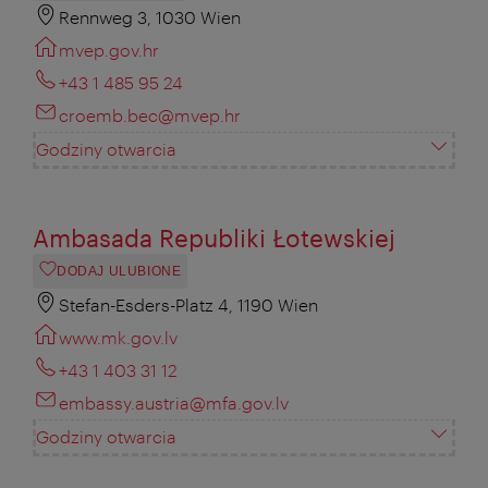
Rennweg 3, 1030 Wien
mvep.gov.hr
+43 1 485 95 24
croemb.bec@mvep.hr
Godziny otwarcia
Ambasada Republiki Łotewskiej
DODAJ ULUBIONE
Stefan-Esders-Platz 4, 1190 Wien
www.mk.gov.lv
+43 1 403 31 12
embassy.austria@mfa.gov.lv
Godziny otwarcia