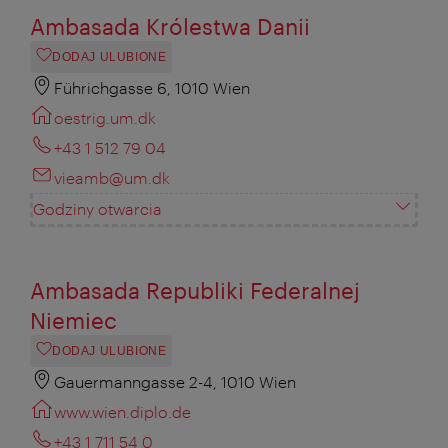
Ambasada Królestwa Danii
DODAJ ULUBIONE
Führichgasse 6, 1010 Wien
oestrig.um.dk
+43 1 512 79 04
vieamb@um.dk
Godziny otwarcia
Ambasada Republiki Federalnej
Niemiec
DODAJ ULUBIONE
Gauermanngasse 2-4, 1010 Wien
www.wien.diplo.de
+43 1 711 54 0