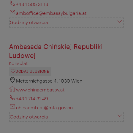
+43 1 505 31 13
amboffice@embassybulgaria.at
Godziny otwarcia
Ambasada Chińskiej Republiki
Ludowej
Konsulat
DODAJ ULUBIONE
Metternichgasse 4, 1030 Wien
www.chinaembassy.at
+43 1 714 31 49
chinaemb_at@mfa.gov.cn
Godziny otwarcia