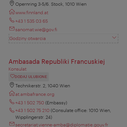
Opernring 3-5/6. Stock, 1010 Wien
www.finnland.at
+43 1 535 03 65
sanomat.wie@gov.fi
Godziny otwarcia
Ambasada Republiki Francuskiej
Konsulat
DODAJ ULUBIONE
Technikerstr. 2, 1040 Wien
at.ambafrance.org
+43 1 502 750
(Embassy)
+43 1 502 75 210
(Consulate office: 1010 Wien,
Wipplingerstr. 24)
secretariat.vienne-amba@diplomatie.gouv.fr