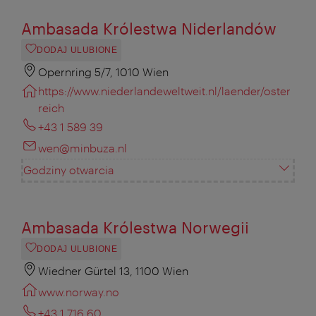
Ambasada Królestwa Niderlandów
DODAJ ULUBIONE
Opernring 5/7, 1010 Wien
https://www.niederlandeweltweit.nl/laender/oster
reich
+43 1 589 39
wen@minbuza.nl
Godziny otwarcia
Ambasada Królestwa Norwegii
DODAJ ULUBIONE
Wiedner Gürtel 13, 1100 Wien
www.norway.no
+43 1 716 60