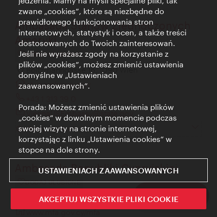
jedzenia. Mamy na myśli specjalne pliki, tak
zwane „cookies”, które są niezbędne do
prawidłowego funkcjonowania stron
Ambasada Stanów Zjednoczonych
internetowych, statystyk i ocen, a także treści
Ameryki
dostosowanych do Twoich zainteresowań.
Jeśli nie wyrażasz zgody na korzystanie z
DODAJ ULUBIONE
plików „cookies”, możesz zmienić ustawienia
Boltzmanngasse 16, 1090 Wien
domyślne w „Ustawieniach
at.usembassy.gov
zaawansowanych”.
+43 1 313 39 0
Porada: Możesz zmienić ustawienia plików
ViennaUSEmbassy@state.gov
„cookies” w dowolnym momencie podczas
swojej wizyty na stronie internetowej,
Godziny otwarcia
korzystając z linku „Ustawienia cookies” w
stopce na dole strony.
Ambasada Republiki Cypryjskiej
USTAWIENIACH ZAAWANSOWANYCH
DODAJ ULUBIONE
Sign up now
Lothringerstraße 4/3, 1040 Wien
AKCEPTUJ WSZYSTKIE PLIKI COOKIE
Zamkni
www.mfa.gov.cy/mfa