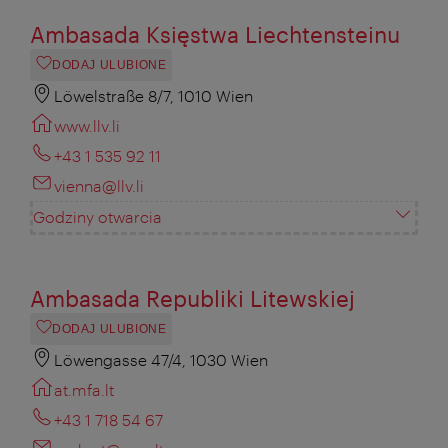
Ambasada Księstwa Liechtensteinu
DODAJ ULUBIONE
Löwelstraße 8/7, 1010 Wien
www.llv.li
+43 1 535 92 11
vienna@llv.li
Godziny otwarcia
Ambasada Republiki Litewskiej
DODAJ ULUBIONE
Löwengasse 47/4, 1030 Wien
at.mfa.lt
+43 1 718 54 67