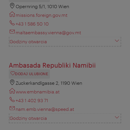
Opernring 5/1, 1010 Wien
missions.foreign.gov.mt
+43 1 586 50 10
maltaembassy.vienna@gov.mt
Godziny otwarcia
Ambasada Republiki Namibii
DODAJ ULUBIONE
Zuckerkandlgasse 2, 1190 Wien
www.embnamibia.at
+43 1 402 93 71
nam.emb.vienna@speed.at
Godziny otwarcia