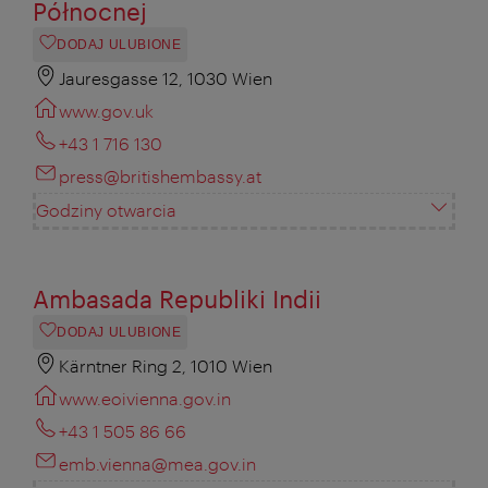
Północnej
DODAJ ULUBIONE
Jauresgasse 12, 1030 Wien
www.gov.uk
+43 1 716 130
press@britishembassy.at
Godziny otwarcia
Ambasada Republiki Indii
DODAJ ULUBIONE
Kärntner Ring 2, 1010 Wien
www.eoivienna.gov.in
+43 1 505 86 66
emb.vienna@mea.gov.in