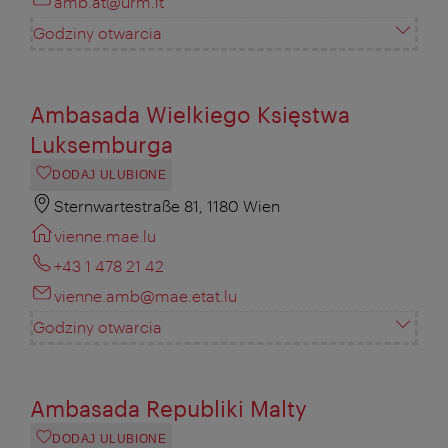
amb.at@urm.lt
Godziny otwarcia
Ambasada Wielkiego Księstwa
Luksemburga
DODAJ ULUBIONE
Sternwartestraße 81, 1180 Wien
vienne.mae.lu
+43 1 478 21 42
vienne.amb@mae.etat.lu
Godziny otwarcia
Ambasada Republiki Malty
DODAJ ULUBIONE