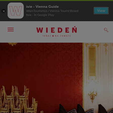
ivie - Vienna Guide
View
WienTourismus / Vienna Tourist Board
free - In Google Play
Pokaż/ukryj
Szuk
nawigację
Przejdź
Przejdź
do
do
nawigacji
treści