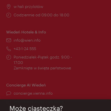
Miejsce:
w hali przylotów
Godziny
Codziennie od 09.00 do 18.00
otwarcia:
Wiedeń Hotele & Info
E-
info@wien.info
mail:
Telefon:
+43-1-24 555
Godziny
Poniedziałek-Piątek godz. 9.00 -
otwarcia:
17.00
Zamknięte w święta państwowe
Concierge AI Wiedeń
concierge.vienna.info
Informacje przez całą dobę
Może ciasteczka?