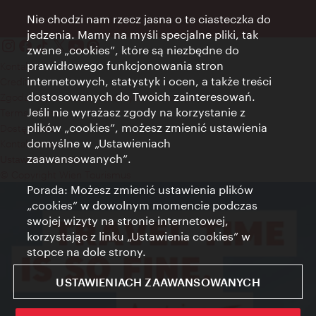
Nie chodzi nam rzecz jasna o te ciasteczka do
jedzenia. Mamy na myśli specjalne pliki, tak
zwane „cookies”, które są niezbędne do
prawidłowego funkcjonowania stron
Kontakt
internetowych, statystyk i ocen, a także treści
Credits
dostosowanych do Twoich zainteresowań.
Zgoda na przetwarzanie danych osobowych
Jeśli nie wyrażasz zgody na korzystanie z
Terms of Use
plików „cookies”, możesz zmienić ustawienia
Dostępność
domyślne w „Ustawieniach
Kontakt prasowy
zaawansowanych”.
Ustawienia cookies
© Copyright Wien Tourismus
Porada: Możesz zmienić ustawienia plików
„cookies” w dowolnym momencie podczas
swojej wizyty na stronie internetowej,
korzystając z linku „Ustawienia cookies” w
stopce na dole strony.
USTAWIENIACH ZAAWANSOWANYCH